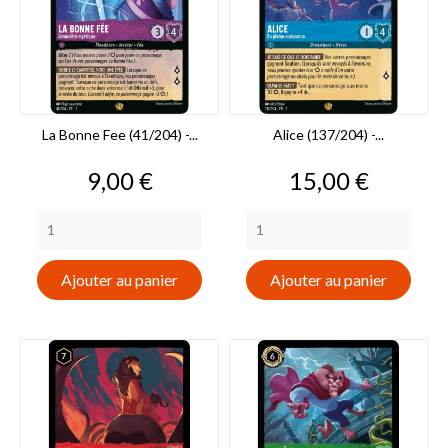
La Bonne Fee (41/204) -...
Alice (137/204) -...
Prix
Prix
9,00 €
15,00 €
Ajouter au panier
Ajouter au panier