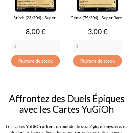
Stitch (23/204) - Super...
Genie (75/204) - Super Rare...
Prix
Prix
8,00 €
3,00 €
Rupture de stock
Rupture de stock
Affrontez des Duels Épiques
avec les Cartes YuGiOh
Les cartes YuGiOh offrent un monde de stratégie, de mystère, et
de duels intenses. Avec des monstres puissants, des magies