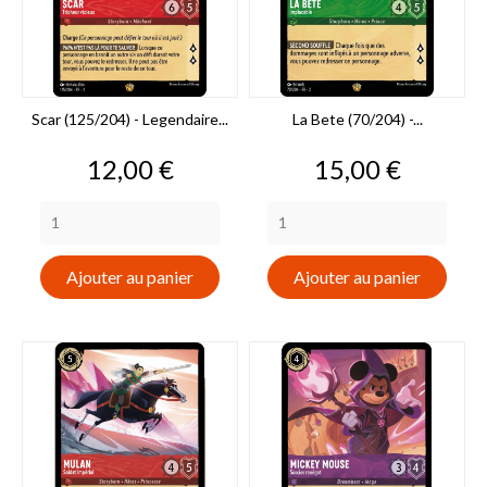
Scar (125/204) - Legendaire...
La Bete (70/204) -...
Prix
Prix
12,00 €
15,00 €
Ajouter au panier
Ajouter au panier