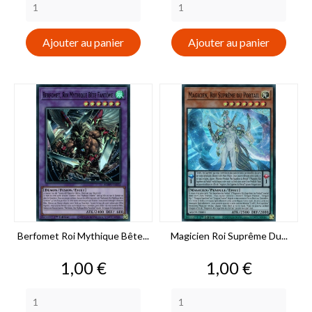
Ajouter au panier
Ajouter au panier
Berfomet Roi Mythique Bête...
Magicien Roi Suprême Du...
Prix
Prix
1,00 €
1,00 €