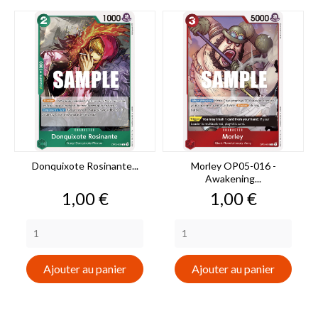
Donquixote Rosinante...
Morley OP05-016 -
Awakening...
Prix
Prix
1,00 €
1,00 €
Ajouter au panier
Ajouter au panier