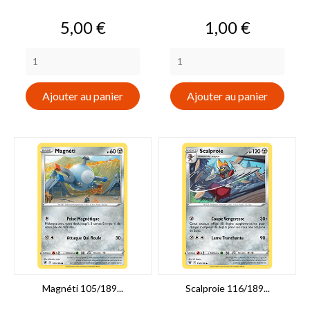
Prix
Prix
5,00 €
1,00 €
Ajouter au panier
Ajouter au panier
Magnéti 105/189...
Scalproie 116/189...