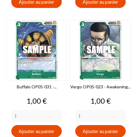
Ajouter au panier
Ajouter au panier
Buffalo OP05-031 -...
Vergo OP05-023 - Awakening...
Prix
Prix
1,00 €
1,00 €
Ajouter au panier
Ajouter au panier