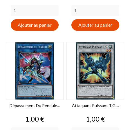
Ajouter au panier
Ajouter au panier
Dépassement Du Pendule...
Attaquant Puissant T.G....
Prix
Prix
1,00 €
1,00 €