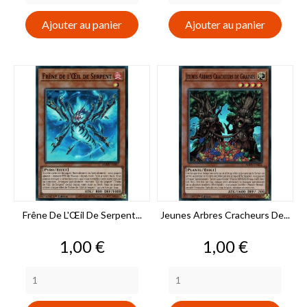
Ajouter au panier
Ajouter au panier
Frêne De L'Œil De Serpent...
Jeunes Arbres Cracheurs De...
Prix
Prix
1,00 €
1,00 €