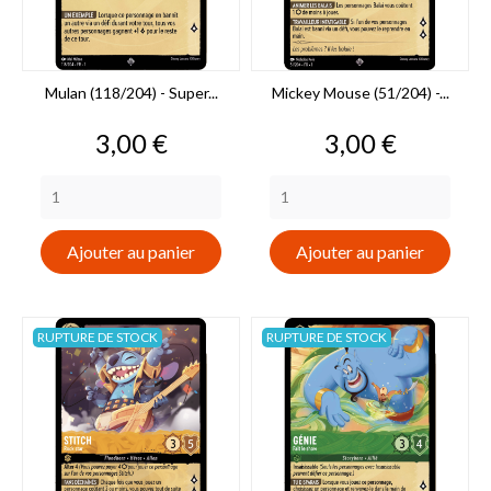
Mulan (118/204) - Super...
Mickey Mouse (51/204) -...
Prix
Prix
3,00 €
3,00 €
Ajouter au panier
Ajouter au panier
RUPTURE DE STOCK
RUPTURE DE STOCK