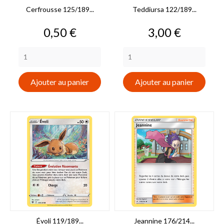
Cerfrousse 125/189...
Teddiursa 122/189...
Prix
Prix
0,50 €
3,00 €
Ajouter au panier
Ajouter au panier
Évoli 119/189...
Jeannine 176/214...