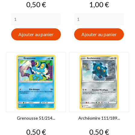
Prix
Prix
0,50 €
1,00 €
Ajouter au panier
Ajouter au panier
Grenousse 51/214...
Archéomire 111/189...
Prix
Prix
0,50 €
0,50 €