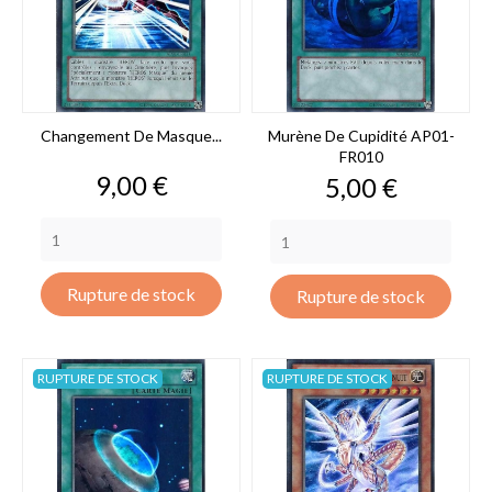
Changement De Masque...
Murène De Cupidité AP01-
FR010
Prix
9,00 €
Prix
5,00 €
Rupture de stock
Rupture de stock
RUPTURE DE STOCK
RUPTURE DE STOCK