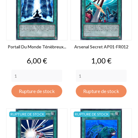
Portail Du Monde Ténèbreux...
Arsenal Secret AP01-FR012
Prix
Prix
6,00 €
1,00 €
Rupture de stock
Rupture de stock
RUPTURE DE STOCK
RUPTURE DE STOCK