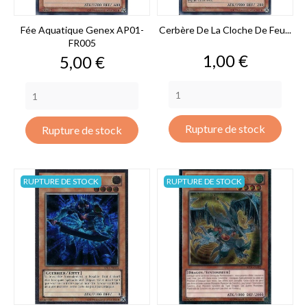
Fée Aquatique Genex AP01-
Cerbère De La Cloche De Feu...
FR005
Prix
1,00 €
Prix
5,00 €
Rupture de stock
Rupture de stock
RUPTURE DE STOCK
RUPTURE DE STOCK