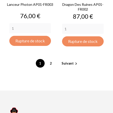
Lanceur Photon AP01-FR003
Dragon Des Ruines AP01-
FR002
Prix
76,00 €
Prix
87,00 €
Rupture de stock
Rupture de stock
1
2
Suivant
