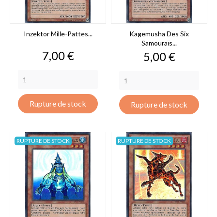
Inzektor Mille-Pattes...
Kagemusha Des Six
Samouraïs...
Prix
7,00 €
Prix
5,00 €
Rupture de stock
Rupture de stock
RUPTURE DE STOCK
RUPTURE DE STOCK