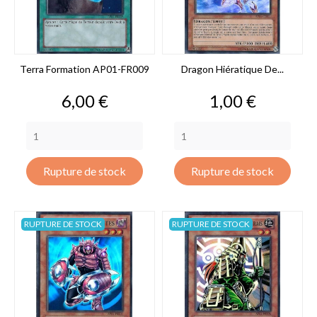
Terra Formation AP01-FR009
Dragon Hiératique De...
Prix
Prix
6,00 €
1,00 €
Rupture de stock
Rupture de stock
RUPTURE DE STOCK
RUPTURE DE STOCK