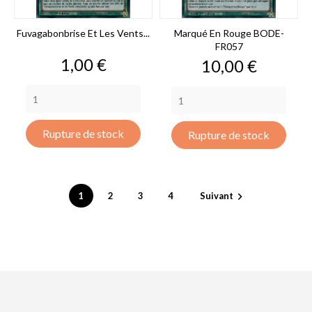
Fuvagabonbrise Et Les Vents...
Marqué En Rouge BODE-
FR057
Prix
1,00 €
Prix
10,00 €
Rupture de stock
Rupture de stock
1
2
3
4
Suivant
