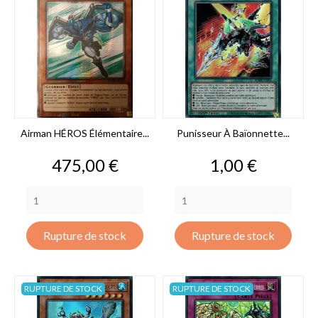
Airman HÉROS Élémentaire...
Punisseur À Baïonnette...
Prix
Prix
475,00 €
1,00 €
Rupture de stock
Rupture de stock
RUPTURE DE STOCK
RUPTURE DE STOCK