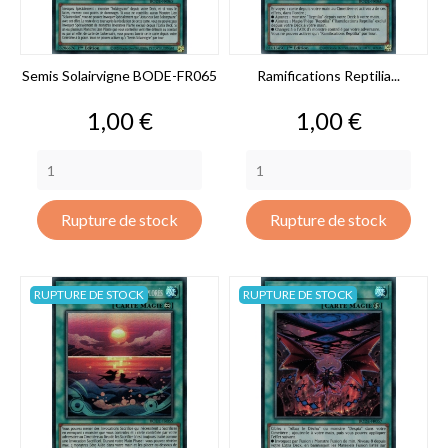
Semis Solairvigne BODE-FR065
Ramifications Reptilia...
Prix
Prix
1,00 €
1,00 €
Rupture de stock
Rupture de stock
RUPTURE DE STOCK
RUPTURE DE STOCK