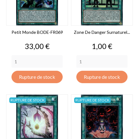
Petit Monde BODE-FR069
Zone De Danger Surnaturel...
Prix
Prix
33,00 €
1,00 €
Rupture de stock
Rupture de stock
RUPTURE DE STOCK
RUPTURE DE STOCK