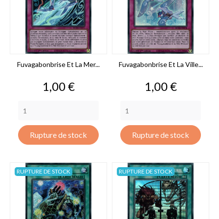
Fuvagabonbrise Et La Mer...
Fuvagabonbrise Et La Ville...
Prix
Prix
1,00 €
1,00 €
Rupture de stock
Rupture de stock
RUPTURE DE STOCK
RUPTURE DE STOCK