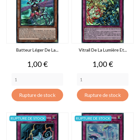
Batteur Léger De La...
Vitrail De La Lumière Et...
Prix
Prix
1,00 €
1,00 €
Rupture de stock
Rupture de stock
RUPTURE DE STOCK
RUPTURE DE STOCK