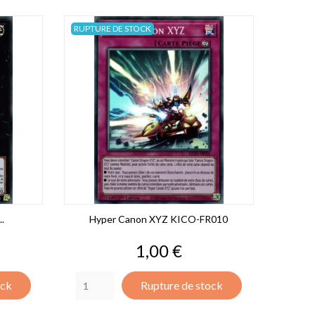
RUPTURE DE STOCK
..
Hyper Canon XYZ KICO-FR010
Prix
1,00 €
ock
Rupture de stock