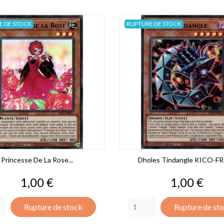
E DE STOCK
RUPTURE DE STOCK
Princesse De La Rose...
Dholes Tindangle KICO-F
Prix
Prix
1,00 €
1,00 €
Rupture de stock
Rupture de st