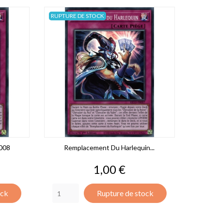
RUPTURE DE STOCK
008
Remplacement Du Harlequin...
Prix
1,00 €
ock
Rupture de stock