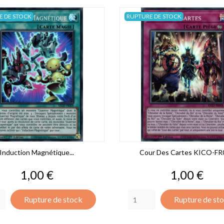
E DE STOCK
RUPTURE DE STOCK
Induction Magnétique...
Cour Des Cartes KICO-FR
Prix
Prix
1,00 €
1,00 €
Rupture de stock
Rupture de st