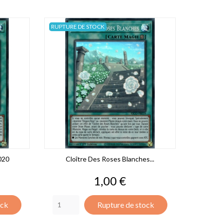
RUPTURE DE STOCK
020
Cloître Des Roses Blanches...
Prix
1,00 €
ock
Rupture de stock