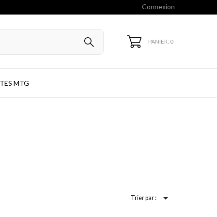
Connexion
PANIER: 0
TES MTG

Trier par :