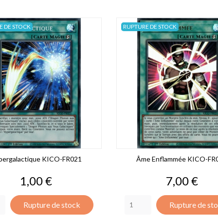
E DE STOCK
RUPTURE DE STOCK
pergalactique KICO-FR021
Âme Enflammée KICO-FR
Prix
Prix
1,00 €
7,00 €
Rupture de stock
Rupture de st