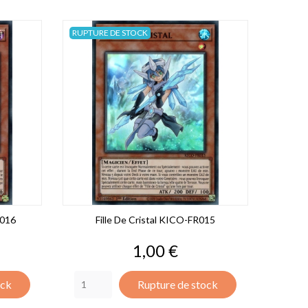
RUPTURE DE STOCK
R016
Fille De Cristal KICO-FR015
Prix
1,00 €
ock
Rupture de stock