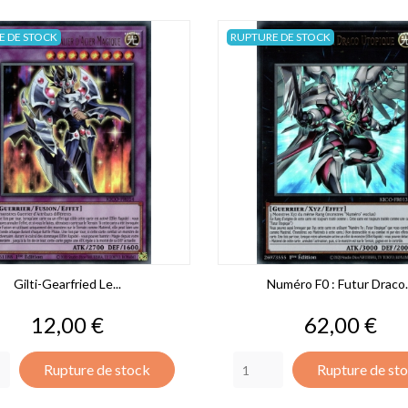
E DE STOCK
RUPTURE DE STOCK
Gilti-Gearfried Le...
Numéro F0 : Futur Draco.
Prix
Prix
12,00 €
62,00 €
Rupture de stock
Rupture de st