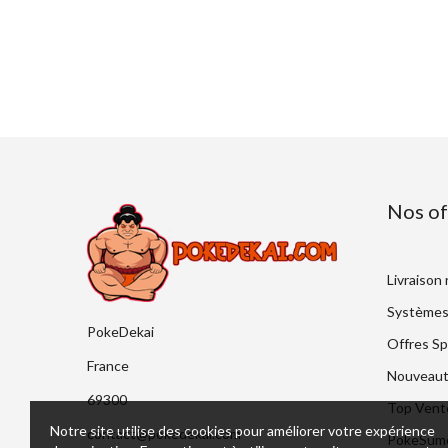
Nos of
Livraison
Systèmes
PokeDekai
Offres Sp
France
Nouveaut
69300
Top Vent
Notre site utilise des cookies pour améliorer votre expérience
contact@pokedekai.com
PokeSumo 