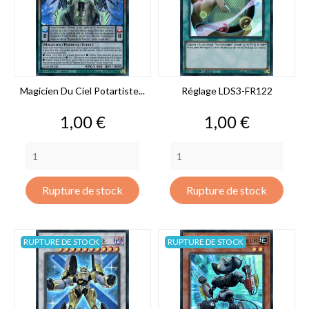
Magicien Du Ciel Potartiste...
Réglage LDS3-FR122
Prix
Prix
1,00 €
1,00 €
Rupture de stock
Rupture de stock
RUPTURE DE STOCK
RUPTURE DE STOCK