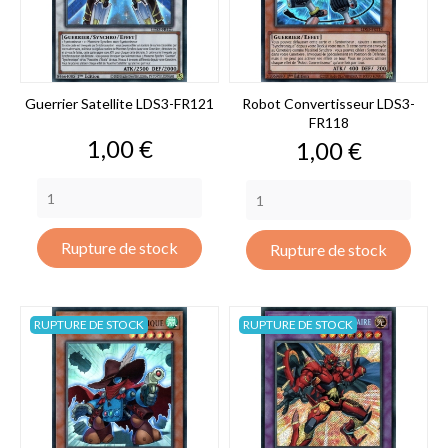
Guerrier Satellite LDS3-FR121
Robot Convertisseur LDS3-
FR118
Prix
1,00 €
Prix
1,00 €
Rupture de stock
Rupture de stock
RUPTURE DE STOCK
RUPTURE DE STOCK