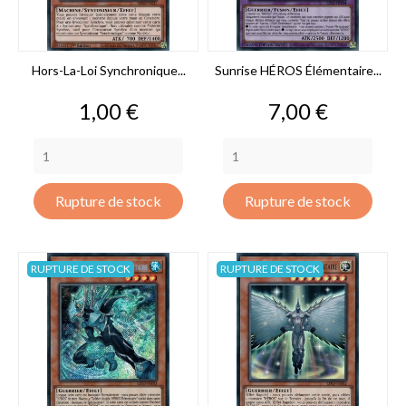
Hors-La-Loi Synchronique...
Sunrise HÉROS Élémentaire...
Prix
Prix
1,00 €
7,00 €
Rupture de stock
Rupture de stock
RUPTURE DE STOCK
RUPTURE DE STOCK