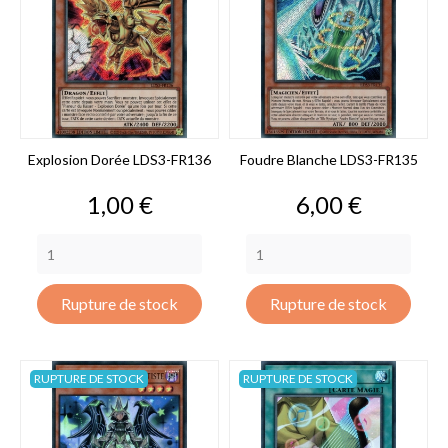
Explosion Dorée LDS3-FR136
Foudre Blanche LDS3-FR135
Prix
Prix
1,00 €
6,00 €
Rupture de stock
Rupture de stock
RUPTURE DE STOCK
RUPTURE DE STOCK