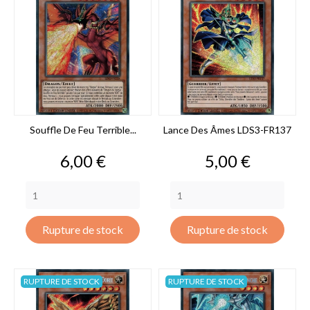
Souffle De Feu Terrible...
Lance Des Âmes LDS3-FR137
Prix
Prix
6,00 €
5,00 €
Rupture de stock
Rupture de stock
RUPTURE DE STOCK
RUPTURE DE STOCK