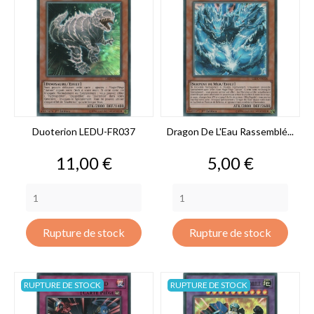
Duoterion LEDU-FR037
Dragon De L'Eau Rassemblé...
Prix
Prix
11,00 €
5,00 €
Rupture de stock
Rupture de stock
RUPTURE DE STOCK
RUPTURE DE STOCK