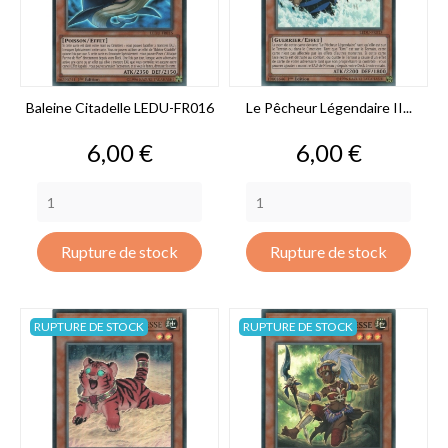
Baleine Citadelle LEDU-FR016
Le Pêcheur Légendaire II...
Prix
Prix
6,00 €
6,00 €
Rupture de stock
Rupture de stock
RUPTURE DE STOCK
RUPTURE DE STOCK