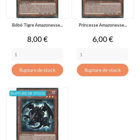
Bébé Tigre Amazonesse...
Princesse Amazonesse...
Prix
Prix
8,00 €
6,00 €
Rupture de stock
Rupture de stock
RUPTURE DE STOCK