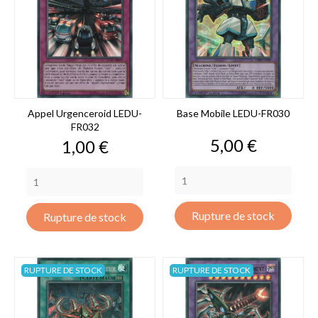
Appel Urgenceroid LEDU-
Base Mobile LEDU-FR030
FR032
Prix
5,00 €
Prix
1,00 €
Rupture de stock
Rupture de stock
RUPTURE DE STOCK
RUPTURE DE STOCK