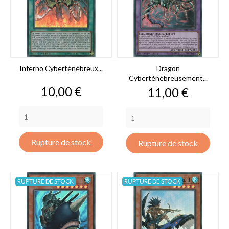
Inferno Cyberténébreux...
Dragon
Cyberténébreusement...
Prix
10,00 €
Prix
11,00 €
Rupture de stock
Rupture de stock
RUPTURE DE STOCK
RUPTURE DE STOCK