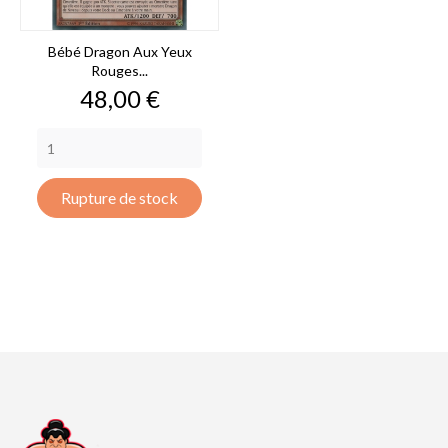
Bébé Dragon Aux Yeux
Rouges...
Prix
48,00 €
Rupture de stock