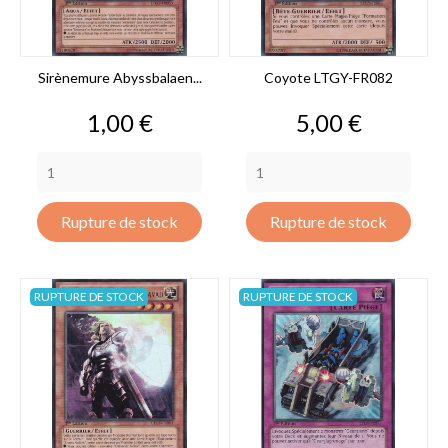
Sirènemure Abyssbalaen...
Coyote LTGY-FR082
Prix
Prix
1,00 €
5,00 €
Rupture de stock
Rupture de stock
RUPTURE DE STOCK
RUPTURE DE STOCK