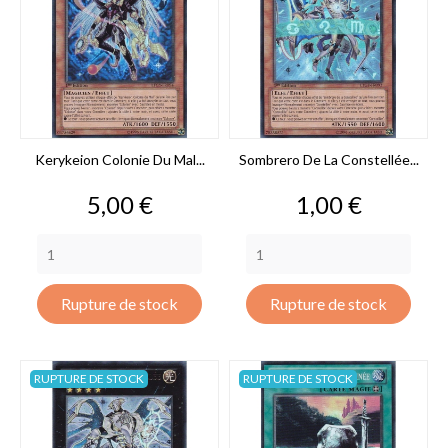
Kerykeion Colonie Du Mal...
Sombrero De La Constellée...
Prix
Prix
5,00 €
1,00 €
Rupture de stock
Rupture de stock
RUPTURE DE STOCK
RUPTURE DE STOCK