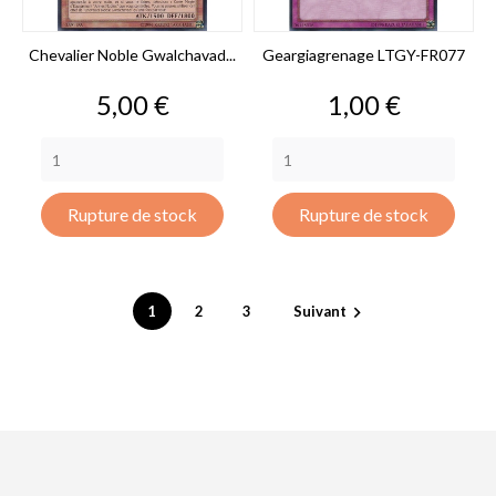
Chevalier Noble Gwalchavad...
Geargiagrenage LTGY-FR077
Prix
Prix
5,00 €
1,00 €
Rupture de stock
Rupture de stock
1
2
3
Suivant
