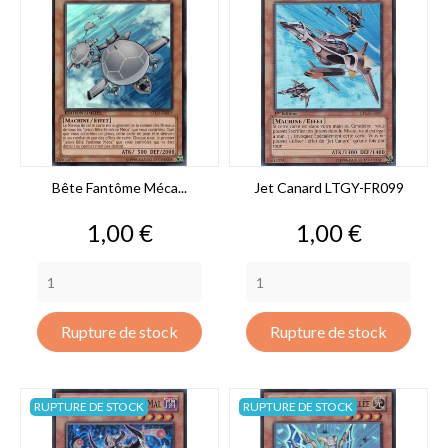
Bête Fantôme Méca...
Jet Canard LTGY-FR099
Prix
Prix
1,00 €
1,00 €
Rupture de stock
Rupture de stock
RUPTURE DE STOCK
RUPTURE DE STOCK