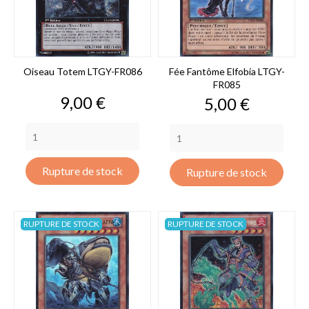
Oiseau Totem LTGY-FR086
Fée Fantôme Elfobia LTGY-
FR085
Prix
9,00 €
Prix
5,00 €
Rupture de stock
Rupture de stock
RUPTURE DE STOCK
RUPTURE DE STOCK