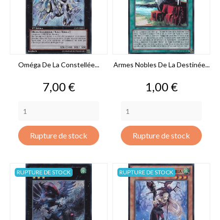
Oméga De La Constellée...
Armes Nobles De La Destinée...
Prix
Prix
7,00 €
1,00 €
Rupture de stock
Rupture de stock
RUPTURE DE STOCK
RUPTURE DE STOCK