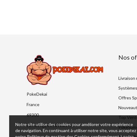
Nos of
Livraison
Systèmes
PokeDekai
Offres Sp
France
Nouveaut
69300
Top Vent
Notre site utilise des cookies pour améliorer votre expérience
contact@pokedekai.com
PokeSumo 
de navigation. En continuant à utiliser notre site, vous acceptez
notre Politique de gestion des Cookies conformément à notre
Display 