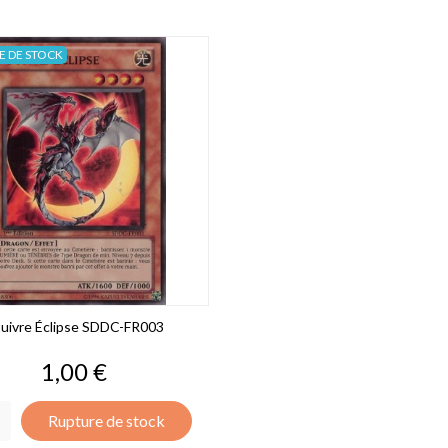
E DE STOCK
uivre Éclipse SDDC-FR003
Prix
1,00 €
Rupture de stock