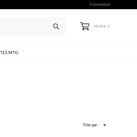
Connexion
PANIER: 0
TES MTG

Trier par :