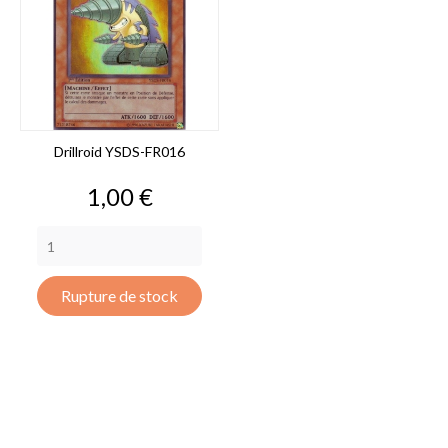
Drillroid YSDS-FR016
Prix
1,00 €
Rupture de stock