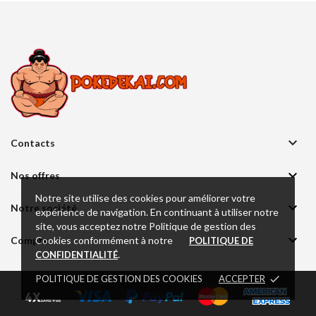

Contacts

Nos offres
Notre site utilise des cookies pour améliorer votre

Notre société
expérience de navigation. En continuant à utiliser notre
site, vous acceptez notre Politique de gestion des

Cookies conformément à notre
Compte
POLITIQUE DE
.
CONFIDENTIALITÉ
POLITIQUE DE GESTION DES COOKIES
ACCEPTER
done