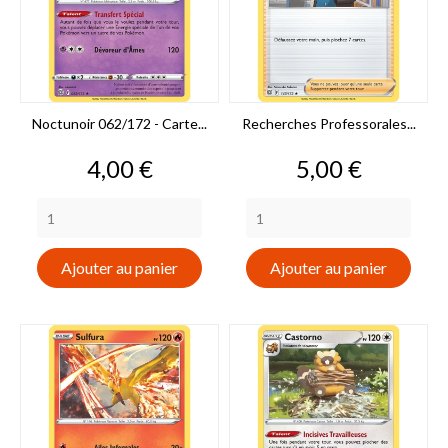
Noctunoir 062/172 - Carte...
Recherches Professorales...
Prix
Prix
4,00 €
5,00 €
Ajouter au panier
Ajouter au panier