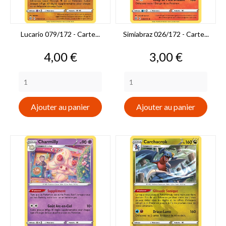
Lucario 079/172 - Carte...
Simiabraz 026/172 - Carte...
Prix
Prix
4,00 €
3,00 €
Ajouter au panier
Ajouter au panier