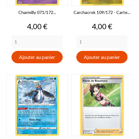
Charmilly 071/172...
Carchacrok 109/172 - Carte...
Prix
Prix
4,00 €
4,00 €
Ajouter au panier
Ajouter au panier