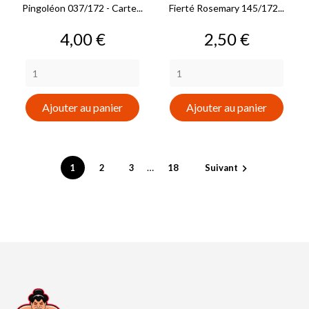
Pingoléon 037/172 - Carte...
Fierté Rosemary 145/172...
Prix
Prix
4,00 €
2,50 €
Ajouter au panier
Ajouter au panier
…
1
2
3
18
Suivant
