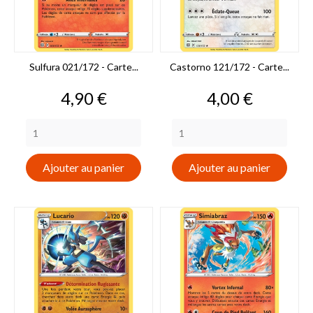
Sulfura 021/172 - Carte...
Castorno 121/172 - Carte...
Prix
Prix
4,90 €
4,00 €
Ajouter au panier
Ajouter au panier