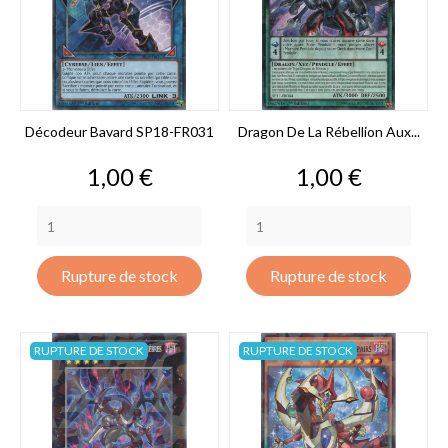
Décodeur Bavard SP18-FR031
Dragon De La Rébellion Aux...
Prix
Prix
1,00 €
1,00 €
Rupture de stock
Rupture de stock
RUPTURE DE STOCK
RUPTURE DE STOCK