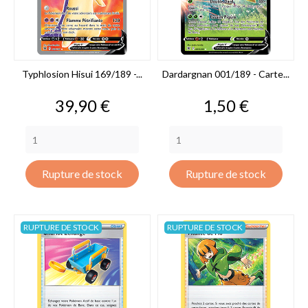
Typhlosion Hisui 169/189 -...
Dardargnan 001/189 - Carte...
Prix
Prix
39,90 €
1,50 €
Rupture de stock
Rupture de stock
RUPTURE DE STOCK
RUPTURE DE STOCK