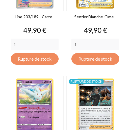
Lino 203/189 - Carte...
Sentier Blanche-Cime...
Prix
Prix
49,90 €
49,90 €
Rupture de stock
Rupture de stock
RUPTURE DE STOCK