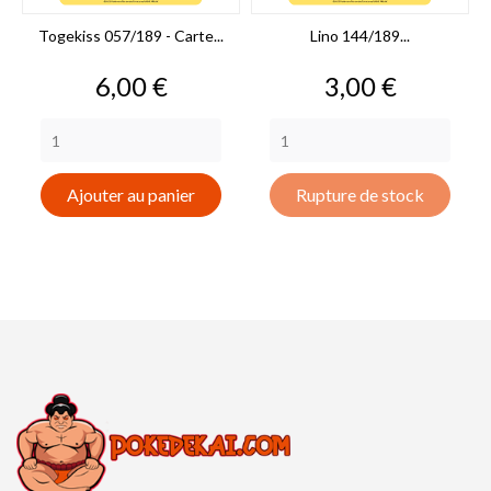
Togekiss 057/189 - Carte...
Lino 144/189...
Prix
Prix
6,00 €
3,00 €
Ajouter au panier
Rupture de stock