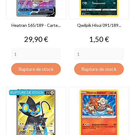
Heatran 165/189 - Carte...
Qwilpik Hisui 091/189...
Prix
Prix
29,90 €
1,50 €
Rupture de stock
Rupture de stock
RUPTURE DE STOCK