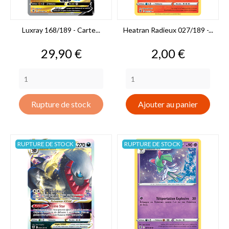
Luxray 168/189 - Carte...
Heatran Radieux 027/189 -...
Prix
Prix
29,90 €
2,00 €
Rupture de stock
Ajouter au panier
RUPTURE DE STOCK
RUPTURE DE STOCK