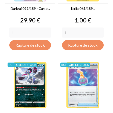
Darkrai 099/189 - Carte...
Kirlia 061/189...
Prix
Prix
29,90 €
1,00 €
Rupture de stock
Rupture de stock
RUPTURE DE STOCK
RUPTURE DE STOCK