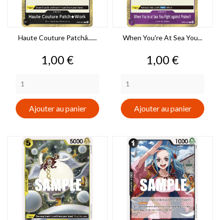
Haute Couture Patchâ......
When You're At Sea You...
Prix
Prix
1,00 €
1,00 €
Ajouter au panier
Ajouter au panier