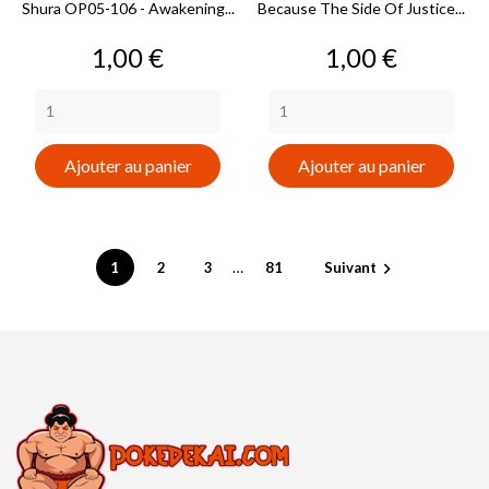
Shura OP05-106 - Awakening...
Because The Side Of Justice...
Prix
Prix
1,00 €
1,00 €
Ajouter au panier
Ajouter au panier
…
1
2
3
81
Suivant
