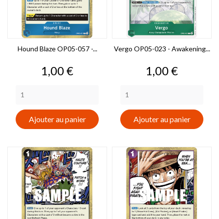
Hound Blaze OP05-057 -...
Vergo OP05-023 - Awakening...
Prix
Prix
1,00 €
1,00 €
Ajouter au panier
Ajouter au panier