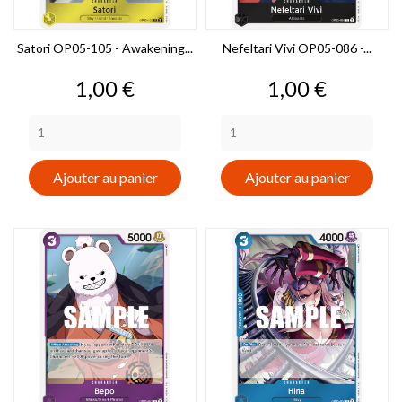
Satori OP05-105 - Awakening...
Nefeltari Vivi OP05-086 -...
Prix
Prix
1,00 €
1,00 €
Ajouter au panier
Ajouter au panier