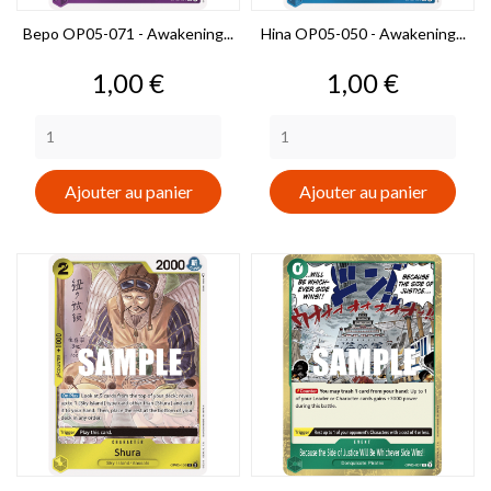
Bepo OP05-071 - Awakening...
Hina OP05-050 - Awakening...
Prix
Prix
1,00 €
1,00 €
Ajouter au panier
Ajouter au panier