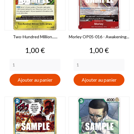
Two-Hundred Million......
Morley OP05-016 - Awakening...
Prix
Prix
1,00 €
1,00 €
Ajouter au panier
Ajouter au panier