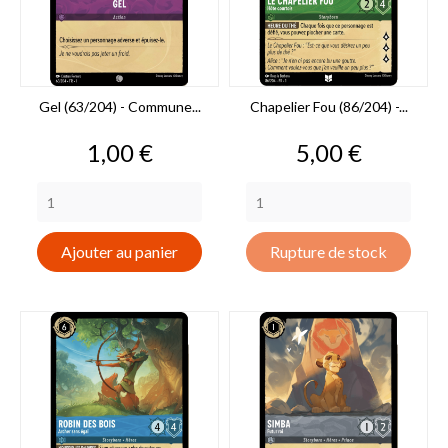
Gel (63/204) - Commune...
Chapelier Fou (86/204) -...
Prix
Prix
1,00 €
5,00 €
Ajouter au panier
Rupture de stock