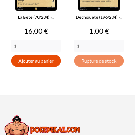
La Bete (70/204) -...
Dechiquete (196/204) -...
Prix
Prix
16,00 €
1,00 €
Ajouter au panier
Rupture de stock