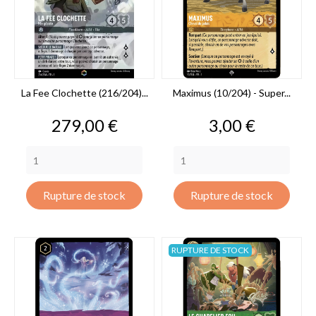
La Fee Clochette (216/204)...
Maximus (10/204) - Super...
Prix
Prix
279,00 €
3,00 €
Rupture de stock
Rupture de stock
RUPTURE DE STOCK