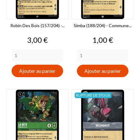
Robin Des Bois (157/204) -...
Simba (188/204) - Commune...
Prix
Prix
3,00 €
1,00 €
Ajouter au panier
Ajouter au panier
RUPTURE DE STOCK