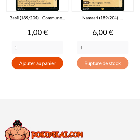
Basil (139/204) - Commune...
Namaari (189/204) -...
Prix
Prix
1,00 €
6,00 €
Ajouter au panier
Rupture de stock