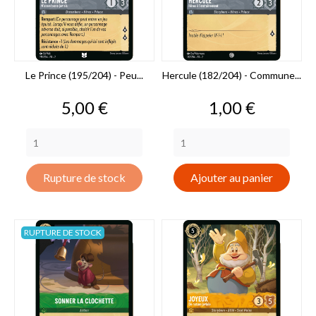
Le Prince (195/204) - Peu...
Hercule (182/204) - Commune...
Prix
Prix
5,00 €
1,00 €
Rupture de stock
Ajouter au panier
RUPTURE DE STOCK