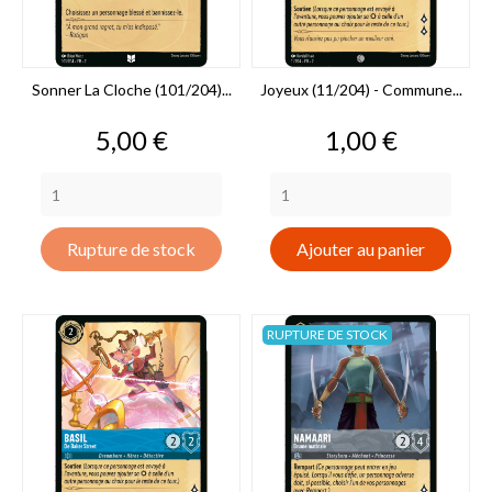
Sonner La Cloche (101/204)...
Joyeux (11/204) - Commune...
Prix
Prix
5,00 €
1,00 €
Rupture de stock
Ajouter au panier
RUPTURE DE STOCK