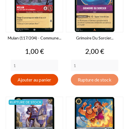
Mulan (117/204) - Commune...
Grimoire Du Sorcier...
Prix
Prix
1,00 €
2,00 €
Ajouter au panier
Rupture de stock
RUPTURE DE STOCK