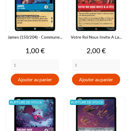
James (150/204) - Commune...
Votre Roi Nous Invite A La...
Prix
Prix
1,00 €
2,00 €
Ajouter au panier
Ajouter au panier
RUPTURE DE STOCK
RUPTURE DE STOCK