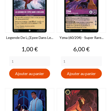
Legende De L¡¦epee Dans Le...
Yzma (60/204) - Super Rare...
Prix
Prix
1,00 €
6,00 €
Ajouter au panier
Ajouter au panier