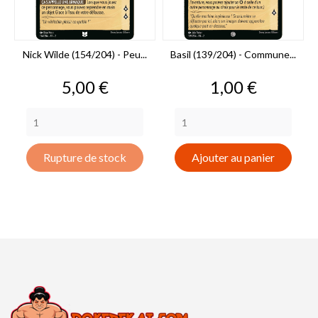
Nick Wilde (154/204) - Peu...
Basil (139/204) - Commune...
Prix
Prix
5,00 €
1,00 €
Rupture de stock
Ajouter au panier