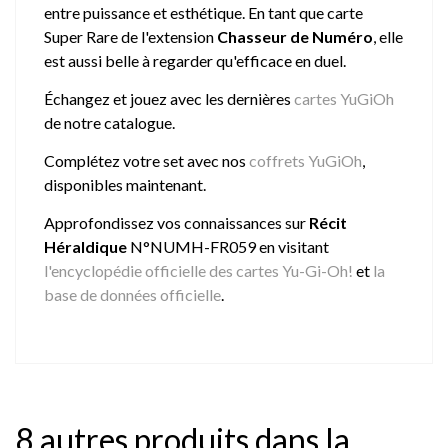
entre puissance et esthétique. En tant que carte
Super Rare de l'extension
Chasseur de Numéro
, elle
est aussi belle à regarder qu'efficace en duel.
Échangez et jouez avec les dernières
cartes YuGiOh
de notre catalogue.
Complétez votre set avec nos
coffrets YuGiOh
,
disponibles maintenant.
Approfondissez vos connaissances sur
Récit
Héraldique
N°NUMH-FR059 en visitant
l'encyclopédie officielle des cartes Yu-Gi-Oh!
et
la
base de données officielle
.
8 autres produits dans la