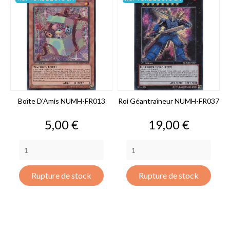
Boîte D'Amis NUMH-FR013
Roi Géantraîneur NUMH-FR037
Prix
Prix
5,00 €
19,00 €
Rupture de stock
Rupture de stock