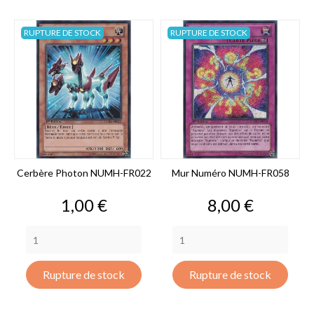
RUPTURE DE STOCK
RUPTURE DE STOCK
Cerbère Photon NUMH-FR022
Mur Numéro NUMH-FR058
Prix
Prix
1,00 €
8,00 €
Rupture de stock
Rupture de stock