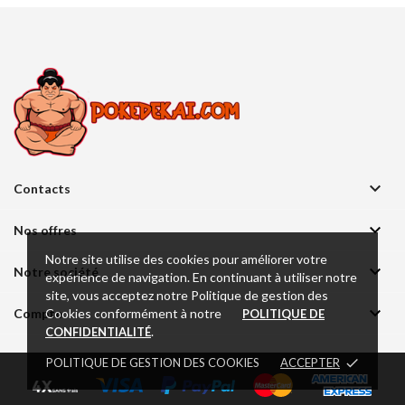

Contacts

Nos offres
Notre site utilise des cookies pour améliorer votre

Notre société
expérience de navigation. En continuant à utiliser notre
site, vous acceptez notre Politique de gestion des

Cookies conformément à notre
Compte
POLITIQUE DE
.
CONFIDENTIALITÉ
POLITIQUE DE GESTION DES COOKIES
ACCEPTER
done