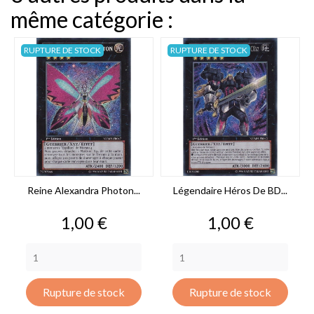
même catégorie :
RUPTURE DE STOCK
RUPTURE DE STOCK
Reine Alexandra Photon...
Légendaire Héros De BD...
Prix
Prix
1,00 €
1,00 €
Rupture de stock
Rupture de stock