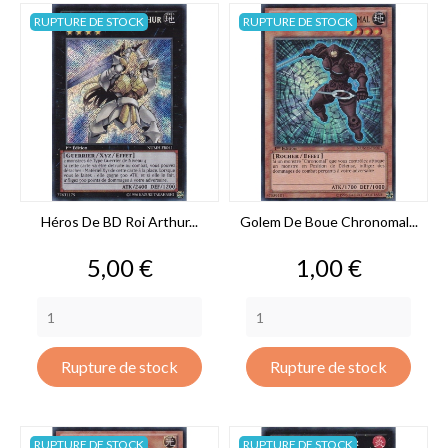
RUPTURE DE STOCK
RUPTURE DE STOCK
Héros De BD Roi Arthur...
Golem De Boue Chronomal...
Prix
Prix
5,00 €
1,00 €
Rupture de stock
Rupture de stock
RUPTURE DE STOCK
RUPTURE DE STOCK