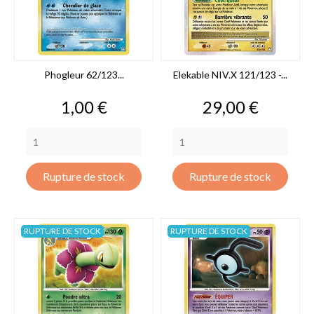
Phogleur 62/123...
Elekable NIV.X 121/123 -...
Prix
Prix
1,00 €
29,00 €
Rupture de stock
Rupture de stock
RUPTURE DE STOCK
RUPTURE DE STOCK