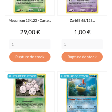
Meganium 13/123 - Carte...
Zarbi E 65/123...
Prix
Prix
29,00 €
1,00 €
Rupture de stock
Rupture de stock
RUPTURE DE STOCK
RUPTURE DE STOCK