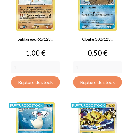
Sablaireau 61/123...
Obalie 102/123...
Prix
Prix
1,00 €
0,50 €
Rupture de stock
Rupture de stock
RUPTURE DE STOCK
RUPTURE DE STOCK