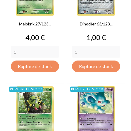
Mélokrik 27/123...
Dinoclier 63/123...
Prix
Prix
4,00 €
1,00 €
Rupture de stock
Rupture de stock
RUPTURE DE STOCK
RUPTURE DE STOCK