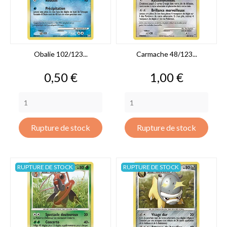
Obalie 102/123...
Carmache 48/123...
Prix
Prix
0,50 €
1,00 €
Rupture de stock
Rupture de stock
RUPTURE DE STOCK
RUPTURE DE STOCK