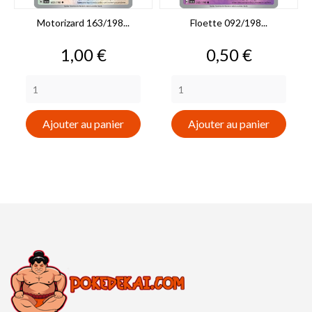
Motorizard 163/198...
Floette 092/198...
Prix
Prix
1,00 €
0,50 €
Ajouter au panier
Ajouter au panier