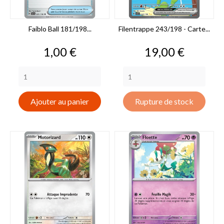
Faiblo Ball 181/198...
Filentrappe 243/198 - Carte...
Prix
Prix
1,00 €
19,00 €
Ajouter au panier
Rupture de stock