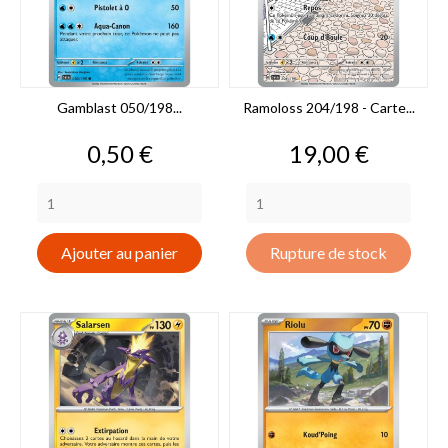
Gamblast 050/198...
Ramoloss 204/198 - Carte...
Prix
Prix
0,50 €
19,00 €
Ajouter au panier
Rupture de stock