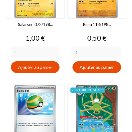
Salarsen 072/198...
Riolu 113/198...
Prix
Prix
1,00 €
0,50 €
Ajouter au panier
Ajouter au panier
RUPTURE DE STOCK