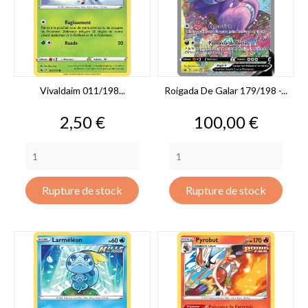
Vivaldaim 011/198...
Roigada De Galar 179/198 -...
Prix
Prix
2,50 €
100,00 €
Rupture de stock
Rupture de stock