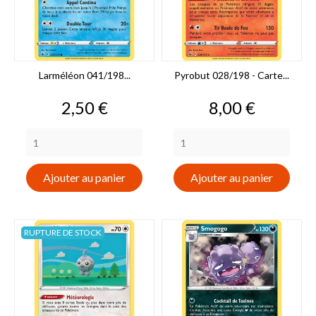
Larméléon 041/198...
Pyrobut 028/198 - Carte...
Prix
Prix
2,50 €
8,00 €
Ajouter au panier
Ajouter au panier
RUPTURE DE STOCK