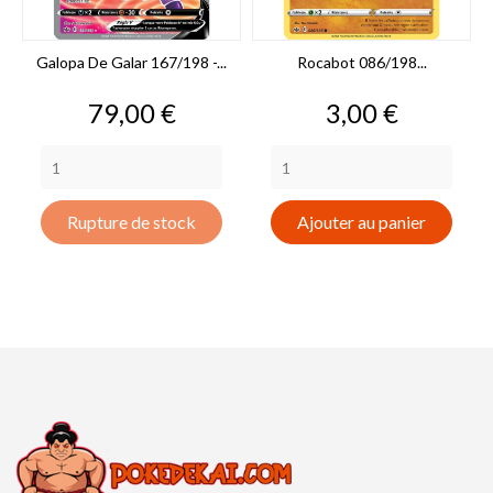
Galopa De Galar 167/198 -...
Rocabot 086/198...
Prix
Prix
79,00 €
3,00 €
Rupture de stock
Ajouter au panier