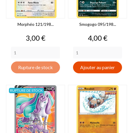
Morphéo 121/198...
Smogogo 095/198...
Prix
Prix
3,00 €
4,00 €
Rupture de stock
Ajouter au panier
RUPTURE DE STOCK