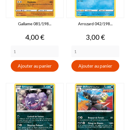
Gallame 081/198...
Arrozard 042/198...
Prix
Prix
4,00 €
3,00 €
Ajouter au panier
Ajouter au panier