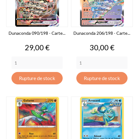
Dunaconda 090/198 - Carte...
Dunaconda 206/198 - Carte...
Prix
Prix
29,00 €
30,00 €
Rupture de stock
Rupture de stock