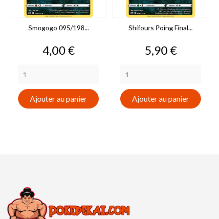
Smogogo 095/198...
Shifours Poing Final...
Prix
Prix
4,00 €
5,90 €
Ajouter au panier
Ajouter au panier