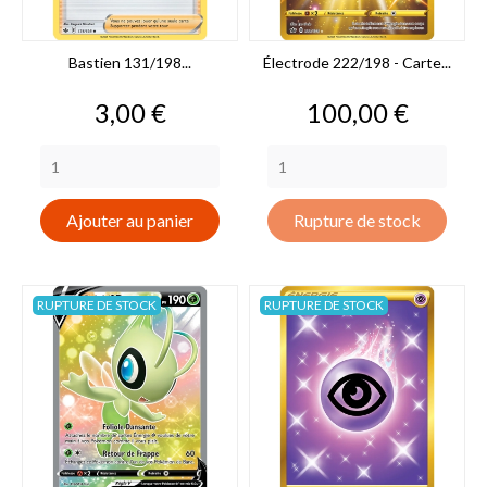
Bastien 131/198...
Électrode 222/198 - Carte...
Prix
Prix
3,00 €
100,00 €
Ajouter au panier
Rupture de stock
RUPTURE DE STOCK
RUPTURE DE STOCK