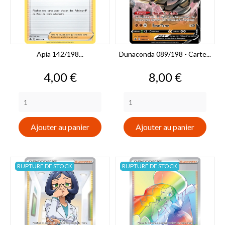
Apia 142/198...
Dunaconda 089/198 - Carte...
Prix
Prix
4,00 €
8,00 €
Ajouter au panier
Ajouter au panier
RUPTURE DE STOCK
RUPTURE DE STOCK