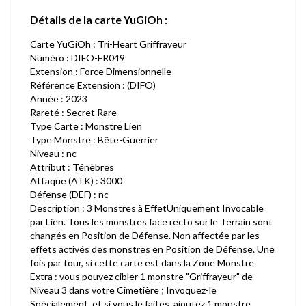
Détails de la carte YuGiOh :
Carte YuGiOh : Tri-Heart Griffrayeur
Numéro : DIFO-FR049
Extension : Force Dimensionnelle
Référence Extension : (DIFO)
Année : 2023
Rareté : Secret Rare
Type Carte : Monstre Lien
Type Monstre : Bête-Guerrier
Niveau : nc
Attribut : Ténèbres
Attaque (ATK) : 3000
Défense (DEF) : nc
Description : 3 Monstres à EffetUniquement Invocable
par Lien. Tous les monstres face recto sur le Terrain sont
changés en Position de Défense. Non affectée par les
effets activés des monstres en Position de Défense. Une
fois par tour, si cette carte est dans la Zone Monstre
Extra : vous pouvez cibler 1 monstre "Griffrayeur" de
Niveau 3 dans votre Cimetière ; Invoquez-le
Spécialement, et si vous le faites, ajoutez 1 monstre