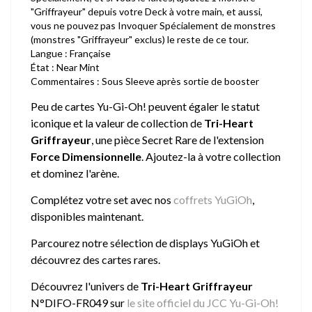
"Griffrayeur" depuis votre Deck à votre main, et aussi,
vous ne pouvez pas Invoquer Spécialement de monstres
(monstres "Griffrayeur" exclus) le reste de ce tour.
Langue : Française
État : Near Mint
Commentaires : Sous Sleeve après sortie de booster
Peu de cartes Yu-Gi-Oh! peuvent égaler le statut
iconique et la valeur de collection de
Tri-Heart
Griffrayeur
, une pièce Secret Rare de l'extension
Force Dimensionnelle
. Ajoutez-la à votre collection
et dominez l'arène.
Complétez votre set avec nos
coffrets YuGiOh
,
disponibles maintenant.
Parcourez notre sélection de
displays YuGiOh
et
découvrez des cartes rares.
Découvrez l'univers de
Tri-Heart Griffrayeur
N°DIFO-FR049 sur
le site officiel du JCC Yu-Gi-Oh!