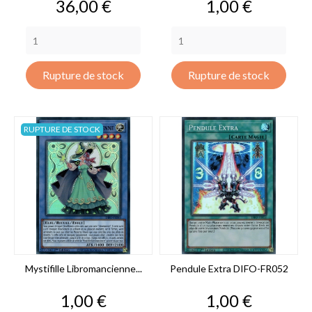
Prix
Prix
36,00 €
1,00 €
Rupture de stock
Rupture de stock
RUPTURE DE STOCK
Mystifille Libromancienne...
Pendule Extra DIFO-FR052
Prix
Prix
1,00 €
1,00 €