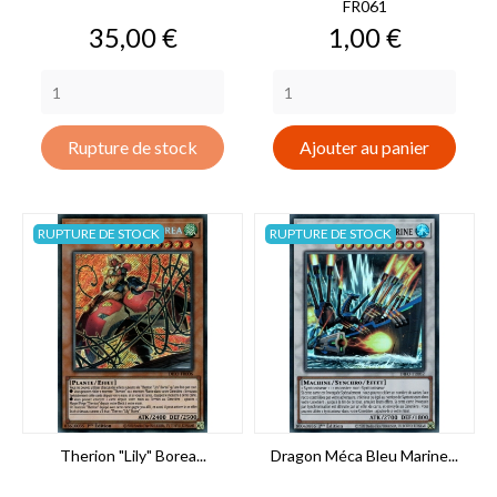
FR061
Prix
Prix
35,00 €
1,00 €
Rupture de stock
Ajouter au panier
RUPTURE DE STOCK
RUPTURE DE STOCK
Therion "Lily" Borea...
Dragon Méca Bleu Marine...