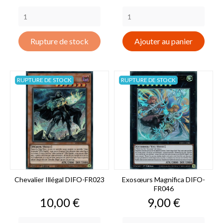
Rupture de stock
Ajouter au panier
RUPTURE DE STOCK
RUPTURE DE STOCK
Chevalier Illégal DIFO-FR023
Exosœurs Magnifica DIFO-
FR046
Prix
Prix
10,00 €
9,00 €