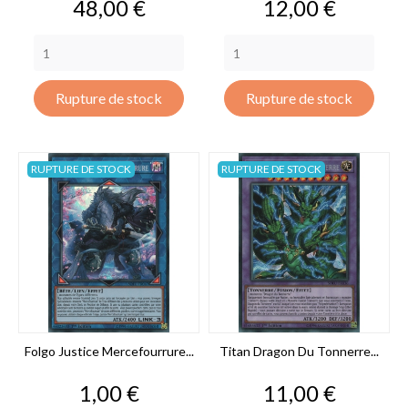
Prix
Prix
48,00 €
12,00 €
Rupture de stock
Rupture de stock
RUPTURE DE STOCK
RUPTURE DE STOCK
Folgo Justice Mercefourrure...
Titan Dragon Du Tonnerre...
Prix
Prix
1,00 €
11,00 €