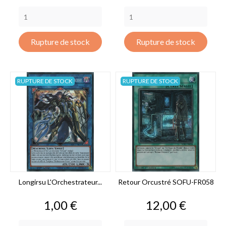
Rupture de stock
Rupture de stock
RUPTURE DE STOCK
RUPTURE DE STOCK
Longirsu L'Orchestrateur...
Retour Orcustré SOFU-FR058
Prix
Prix
1,00 €
12,00 €