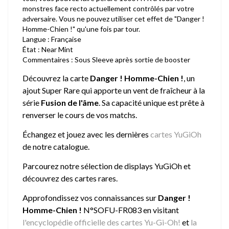
monstres face recto actuellement contrôlés par votre
adversaire. Vous ne pouvez utiliser cet effet de "Danger !
Homme-Chien !" qu'une fois par tour.
Langue : Française
État : Near Mint
Commentaires : Sous Sleeve après sortie de booster
Découvrez la carte
Danger ! Homme-Chien !
, un
ajout Super Rare qui apporte un vent de fraîcheur à la
série
Fusion de l'âme
. Sa capacité unique est prête à
renverser le cours de vos matchs.
Échangez et jouez avec les dernières
cartes YuGiOh
de notre catalogue.
Parcourez notre sélection de
displays YuGiOh
et
découvrez des cartes rares.
Approfondissez vos connaissances sur
Danger !
Homme-Chien !
N°SOFU-FR083 en visitant
l'encyclopédie officielle des cartes Yu-Gi-Oh!
et
la