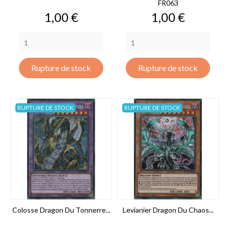
FR063
Prix
Prix
1,00 €
1,00 €
Rupture de stock
Rupture de stock
RUPTURE DE STOCK
RUPTURE DE STOCK
Colosse Dragon Du Tonnerre...
Levianier Dragon Du Chaos...