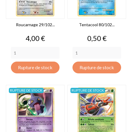
Roucarnage 29/102...
Tentacool 80/102...
Prix
Prix
4,00 €
0,50 €
Rupture de stock
Rupture de stock
RUPTURE DE STOCK
RUPTURE DE STOCK