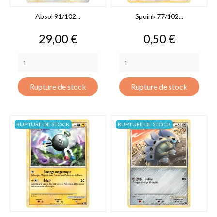
Absol 91/102...
Spoink 77/102...
Prix
Prix
29,00 €
0,50 €
Rupture de stock
Rupture de stock
RUPTURE DE STOCK
RUPTURE DE STOCK