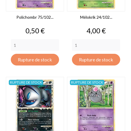
Polichombr 75/102...
Mélokrik 24/102...
Prix
Prix
0,50 €
4,00 €
Rupture de stock
Rupture de stock
RUPTURE DE STOCK
RUPTURE DE STOCK