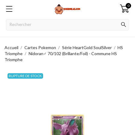
0
Accueil
Cartes Pokemon
Série HeartGold SoulSilver
HS
Triomphe
Nidoran♂ 70/102 (Brillante/Foil) - Commune HS
Triomphe
RUPTURE DE STOCK