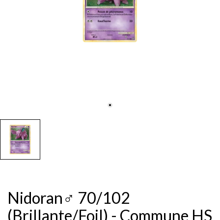
Nidoran♂ 70/102
(Brillante/Foil) - Commune HS