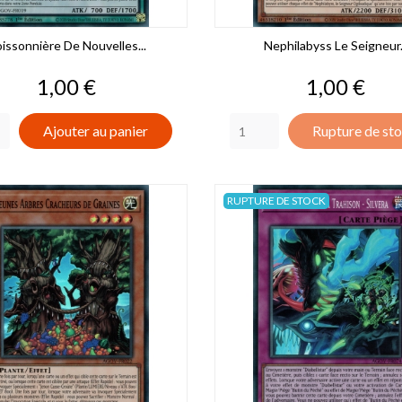
issonnière De Nouvelles...
Nephilabyss Le Seigneur.
Prix
Prix
1,00 €
1,00 €
Ajouter au panier
Rupture de st
RUPTURE DE STOCK