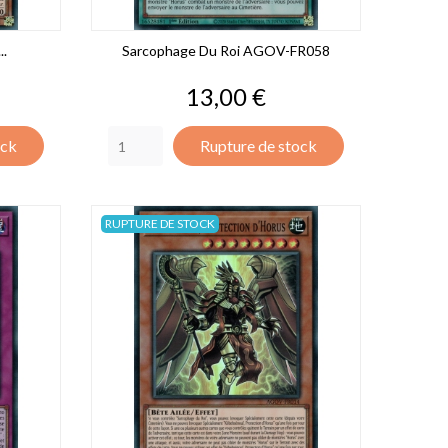
..
Sarcophage Du Roi AGOV-FR058
Prix
13,00 €
ock
Rupture de stock
RUPTURE DE STOCK