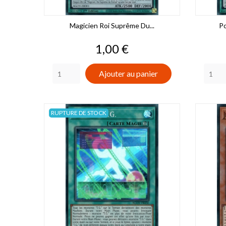
Magicien Roi Suprême Du...
Po
Prix
1,00 €
Ajouter au panier
RUPTURE DE STOCK