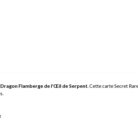
e
Dragon Flamberge de l'Œil de Serpent
. Cette carte Secret Rar
s.
t