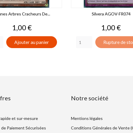
nes Arbres Cracheurs De...
Silvera AGOV-FR074
Prix
Prix
1,00 €
1,00 €
Ajouter au panier
Rupture de st
fres
Notre société
 rapide et sur-mesure
Mentions légales
 de Paiement Sécurisées
Conditions Générales de Vente 