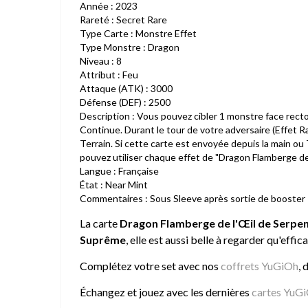
Année : 2023
Rareté : Secret Rare
Type Carte : Monstre Effet
Type Monstre : Dragon
Niveau : 8
Attribut : Feu
Attaque (ATK) : 3000
Défense (DEF) : 2500
Description : Vous pouvez cibler 1 monstre face recto
Continue. Durant le tour de votre adversaire (Effet 
Terrain. Si cette carte est envoyée depuis la main o
pouvez utiliser chaque effet de "Dragon Flamberge de 
Langue : Française
État : Near Mint
Commentaires : Sous Sleeve après sortie de booster
La carte
Dragon Flamberge de l'Œil de Serpe
Suprême
, elle est aussi belle à regarder qu'effic
Complétez votre set avec nos
coffrets YuGiOh
, 
Échangez et jouez avec les dernières
cartes YuG