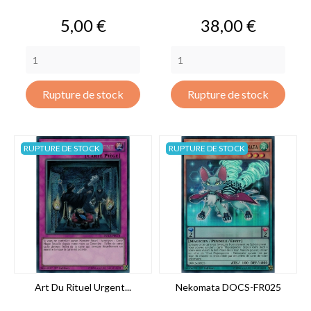
Prix
Prix
5,00 €
38,00 €
Rupture de stock
Rupture de stock
RUPTURE DE STOCK
RUPTURE DE STOCK
Art Du Rituel Urgent...
Nekomata DOCS-FR025