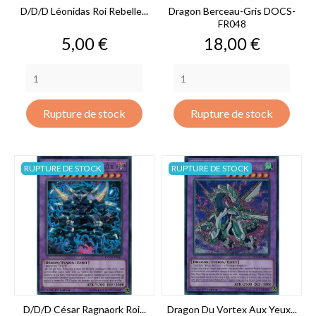
D/D/D Léonidas Roi Rebelle...
Dragon Berceau-Gris DOCS-
FR048
Prix
Prix
5,00 €
18,00 €
Rupture de stock
Rupture de stock
RUPTURE DE STOCK
RUPTURE DE STOCK
D/D/D César Ragnaork Roi...
Dragon Du Vortex Aux Yeux...