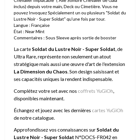
Chevalier Implacable" ("Aile Sombre Chevalier de Gaia"
inclus) depuis votre main, Deck ou Cimetière. Vous ne
pouvez Invoquez Spécialement un ou plusieurs "Soldat du
Lustre Noir - Super Soldat" qu'une fois par tour.
Langue : Française
État : Near Mint
Commentaires : Sous Sleeve après sortie de booster
La carte
Soldat du Lustre Noir - Super Soldat
, de
Ultra Rare, représente non seulement un atout
stratégique mais aussi une œuvre d'art de l'extension
La Dimension du Chaos
. Son design saisissant et
ses capacités uniques la rendent indispensable.
Complétez votre set avec nos
coffrets YuGiOh
,
disponibles maintenant.
Échangez et jouez avec les dernières
cartes YuGiOh
de notre catalogue.
Approfondissez vos connaissances sur
Soldat du
Lustre Noir - Super Soldat
N°DOCS-FR042 en