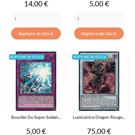
Prix
Prix
14,00 €
5,00 €
Rupture de stock
Rupture de stock
RUPTURE DE STOCK
RUPTURE DE STOCK
Bouclier Du Super Soldat...
Lumicatrice Dragon Rouge...
Prix
Prix
5,00 €
75,00 €