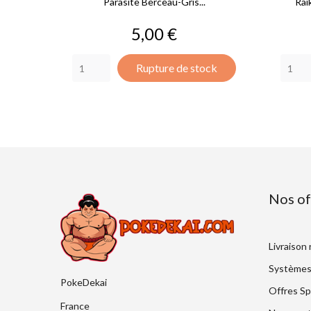
Parasite Berceau-Gris...
Rai
Prix
5,00 €
Rupture de stock
Nos of
Livraison
Systèmes
PokeDekai
Offres Sp
France