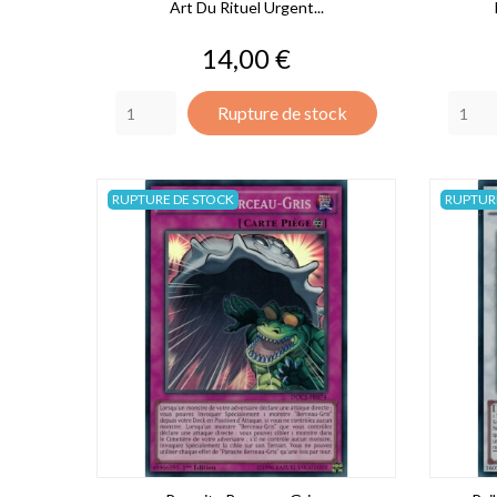
Art Du Rituel Urgent...
Prix
14,00 €
Rupture de stock
RUPTURE DE STOCK
RUPTUR