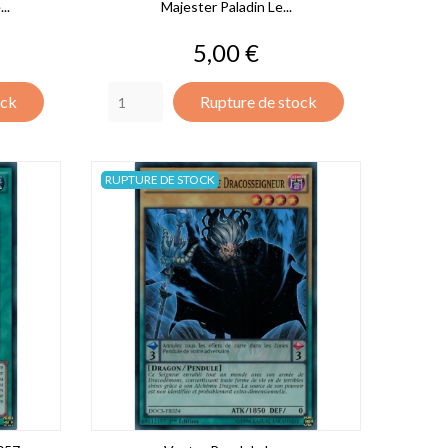
..
Majester Paladin Le...
Prix
5,00 €
ock
Rupture de stock
RUPTURE DE STOCK