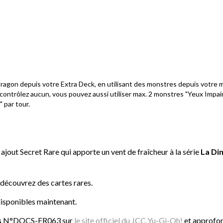
ragon depuis votre Extra Deck, en utilisant des monstres depuis votre m
 contrôlez aucun, vous pouvez aussi utiliser max. 2 monstres "Yeux Impa
 par tour.
n ajout Secret Rare qui apporte un vent de fraîcheur à la série
La Di
 découvrez des cartes rares.
disponibles maintenant.
s
N°DOCS-FR063 sur
le site officiel du JCC Yu-Gi-Oh!
et approfon