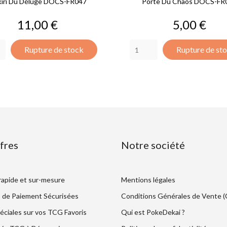
kiri Du Déluge DOCS-FR047
Porte Du Chaos DOCS-FR
Prix
Prix
11,00 €
5,00 €
Rupture de stock
Rupture de st
fres
Notre société
 rapide et sur-mesure
Mentions légales
 de Paiement Sécurisées
Conditions Générales de Vente 
éciales sur vos TCG Favoris
Qui est PokeDekai ?