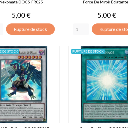
Nekomata DOCS-FR025
Force De Miroir Éclatante.
Prix
Prix
5,00 €
5,00 €
Rupture de stock
Rupture de st
E DE STOCK
RUPTURE DE STOCK