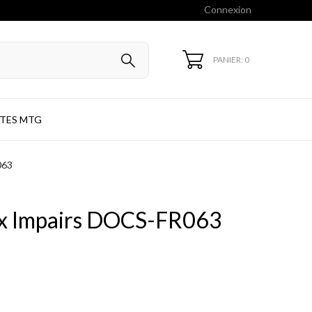
Connexion
PANIER: 0
TES MTG
063
ux Impairs DOCS-FR063