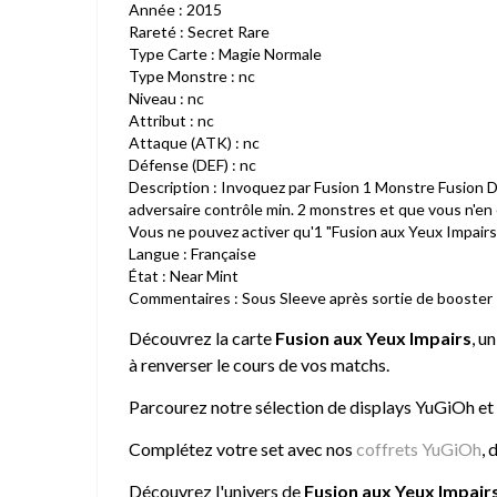
Année : 2015
Rareté : Secret Rare
Type Carte : Magie Normale
Type Monstre : nc
Niveau : nc
Attribut : nc
Attaque (ATK) : nc
Défense (DEF) : nc
Description : Invoquez par Fusion 1 Monstre Fusion D
adversaire contrôle min. 2 monstres et que vous n'en
Vous ne pouvez activer qu'1 "Fusion aux Yeux Impairs"
Langue : Française
État : Near Mint
Commentaires : Sous Sleeve après sortie de booster
Découvrez la carte
Fusion aux Yeux Impairs
, u
à renverser le cours de vos matchs.
Parcourez notre sélection de
displays YuGiOh
et
Complétez votre set avec nos
coffrets YuGiOh
, 
Découvrez l'univers de
Fusion aux Yeux Impair