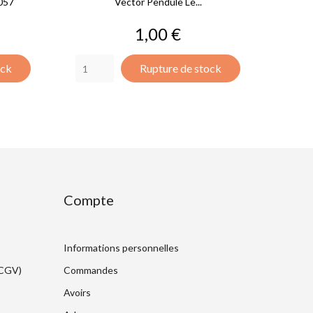
057
Vector Pendule Le...
Prix
1,00 €
ock
Rupture de stock
Compte
Informations personnelles
(CGV)
Commandes
Avoirs