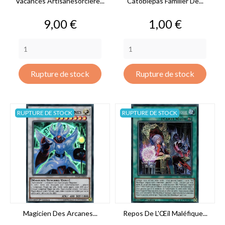
Vacances Artisanesorcière...
Catoblepas Familier De...
Prix
Prix
9,00 €
1,00 €
Rupture de stock
Rupture de stock
RUPTURE DE STOCK
RUPTURE DE STOCK
Magicien Des Arcanes...
Repos De L'Œil Maléfique...