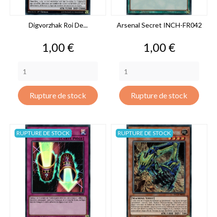
Digvorzhak Roi De...
Arsenal Secret INCH-FR042
Prix
Prix
1,00 €
1,00 €
Rupture de stock
Rupture de stock
RUPTURE DE STOCK
RUPTURE DE STOCK