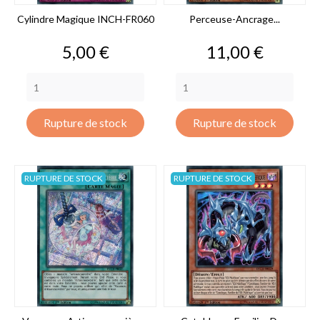
Cylindre Magique INCH-FR060
Perceuse-Ancrage...
Prix
Prix
5,00 €
11,00 €
Rupture de stock
Rupture de stock
RUPTURE DE STOCK
RUPTURE DE STOCK