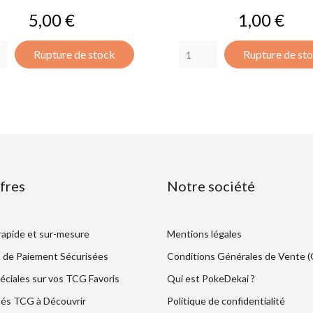
Prix
Prix
5,00 €
1,00 €
Rupture de stock
Rupture de st
fres
Notre société
 rapide et sur-mesure
Mentions légales
 de Paiement Sécurisées
Conditions Générales de Vente 
éciales sur vos TCG Favoris
Qui est PokeDekai ?
és TCG à Découvrir
Politique de confidentialité