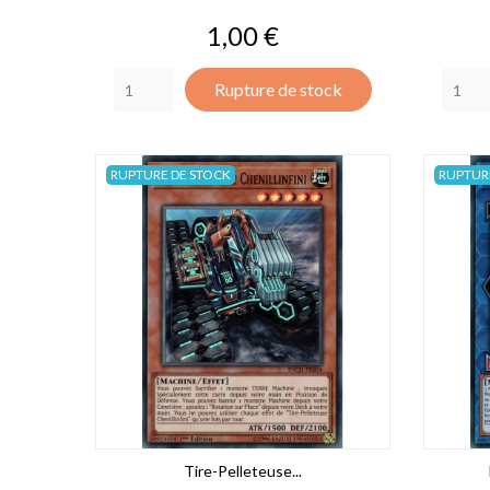
Prix
1,00 €
Rupture de stock
RUPTURE DE STOCK
RUPTUR
Tire-Pelleteuse...