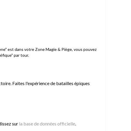
élène" est dans votre Zone Magie & Piège, vous pouvez
fique" par tour.
toire. Faites l'expérience de batailles épiques
issez sur
la base de données officielle
.