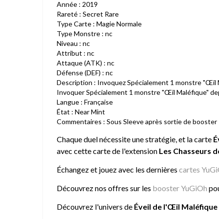
Année : 2019
Rareté : Secret Rare
Type Carte : Magie Normale
Type Monstre : nc
Niveau : nc
Attribut : nc
Attaque (ATK) : nc
Défense (DEF) : nc
Description : Invoquez Spécialement 1 monstre "Œil M
Invoquer Spécialement 1 monstre "Œil Maléfique" depui
Langue : Française
État : Near Mint
Commentaires : Sous Sleeve après sortie de booster
Chaque duel nécessite une stratégie, et la carte
É
avec cette carte de l'extension
Les Chasseurs de 
Échangez et jouez avec les dernières
cartes YuG
Découvrez nos offres sur les
booster YuGiOh
pou
Découvrez l'univers de
Éveil de l'Œil Maléfique