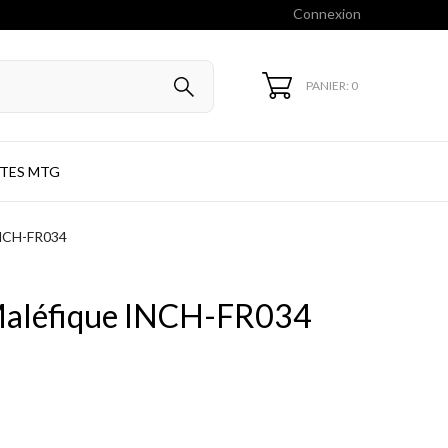
Connexion
PANIER: 0
TES MTG
 INCH-FR034
 Maléfique INCH-FR034