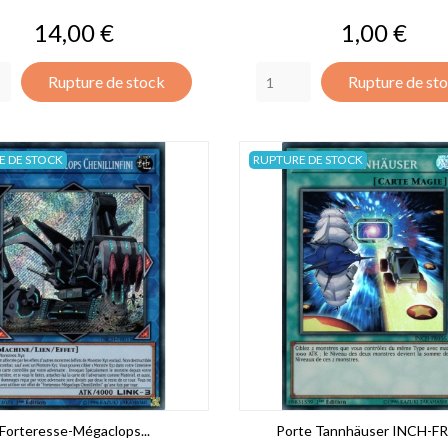
Prix
Prix
14,00 €
1,00 €
Rupture de stock
Rupture de st
E DE STOCK
RUPTURE DE STOCK
Forteresse-Mégaclops...
Porte Tannhäuser INCH-F