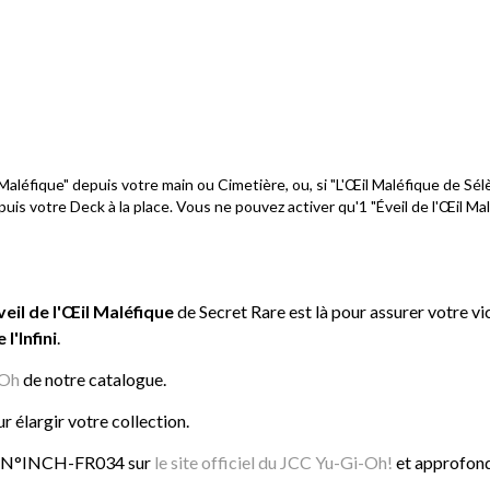
aléfique" depuis votre main ou Cimetière, ou, si "L'Œil Maléfique de S
s votre Deck à la place. Vous ne pouvez activer qu'1 "Éveil de l'Œil Malé
veil de l'Œil Maléfique
de Secret Rare est là pour assurer votre vic
l'Infini
.
iOh
de notre catalogue.
r élargir votre collection.
N°INCH-FR034 sur
le site officiel du JCC Yu-Gi-Oh!
et approfond