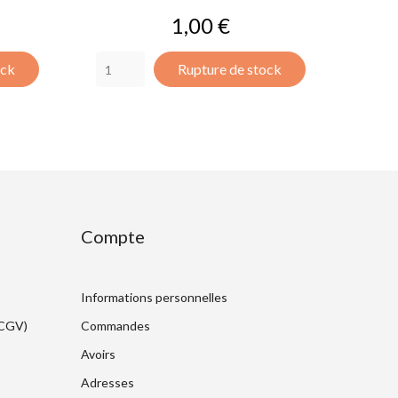
Prix
1,00 €
ock
Rupture de stock
Compte
Informations personnelles
(CGV)
Commandes
Avoirs
Adresses