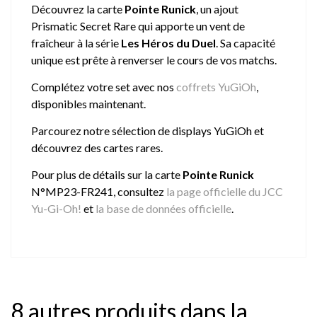
Découvrez la carte
Pointe Runick
, un ajout
Prismatic Secret Rare qui apporte un vent de
fraîcheur à la série
Les Héros du Duel
. Sa capacité
unique est prête à renverser le cours de vos matchs.
Complétez votre set avec nos
coffrets YuGiOh
,
disponibles maintenant.
Parcourez notre sélection de
displays YuGiOh
et
découvrez des cartes rares.
Pour plus de détails sur la carte
Pointe Runick
N°MP23-FR241, consultez
la page officielle du JCC
Yu-Gi-Oh!
et
la base de données officielle
.
8 autres produits dans la