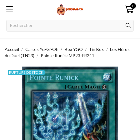
0
Accueil
Cartes Yu-Gi-Oh
Box YGO
Tin Box
Les Héros
du Duel (TN23)
Pointe Runick MP23-FR241
RUPTURE DE STOCK