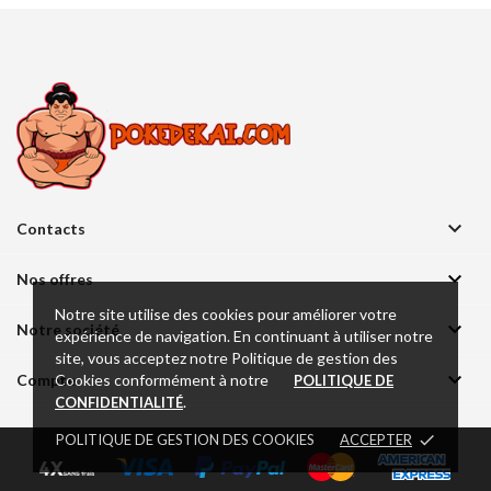

Contacts

Nos offres
Notre site utilise des cookies pour améliorer votre

Notre société
expérience de navigation. En continuant à utiliser notre
site, vous acceptez notre Politique de gestion des

Cookies conformément à notre
Compte
POLITIQUE DE
.
CONFIDENTIALITÉ
POLITIQUE DE GESTION DES COOKIES
ACCEPTER
done