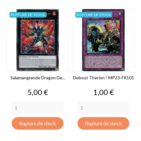
RUPTURE DE STOCK
RUPTURE DE STOCK
Salamangrande Dragon De...
Debout Therion ! MP23-FR101
Prix
Prix
5,00 €
1,00 €
Rupture de stock
Rupture de stock