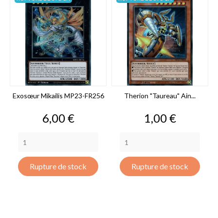
Exosœur Mikailis MP23-FR256
Therion "Taureau" Ain...
Prix
Prix
6,00 €
1,00 €
Rupture de stock
Rupture de stock