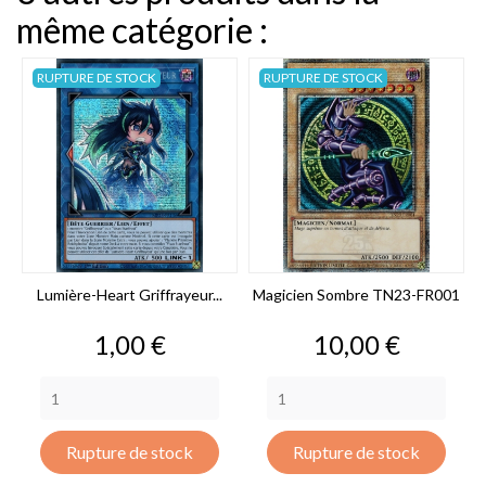
même catégorie :
RUPTURE DE STOCK
RUPTURE DE STOCK
Lumière-Heart Griffrayeur...
Magicien Sombre TN23-FR001
Prix
Prix
1,00 €
10,00 €
Rupture de stock
Rupture de stock