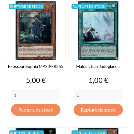
RUPTURE DE STOCK
RUPTURE DE STOCK
Exosœur Sophia MP23-FR255
Malédiction Jadeglace...
Prix
Prix
5,00 €
1,00 €
Rupture de stock
Rupture de stock
RUPTURE DE STOCK
RUPTURE DE STOCK