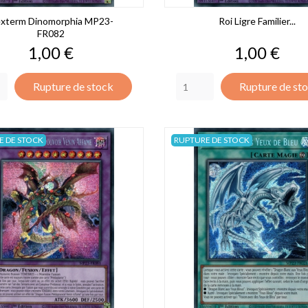
xterm Dinomorphia MP23-
Roi Ligre Familier...
FR082
Prix
Prix
1,00 €
1,00 €
Rupture de stock
Rupture de st
E DE STOCK
RUPTURE DE STOCK