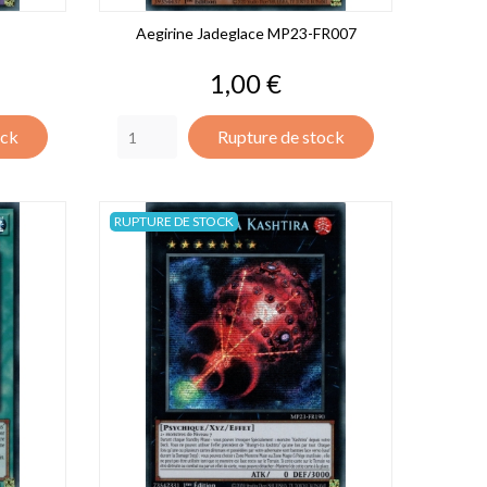
Aegirine Jadeglace MP23-FR007
Prix
1,00 €
ock
Rupture de stock
RUPTURE DE STOCK