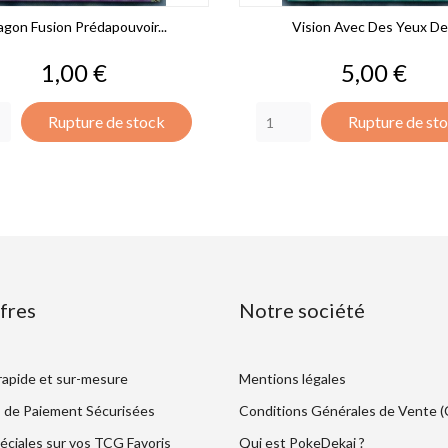
agon Fusion Prédapouvoir...
Vision Avec Des Yeux De.
Prix
Prix
1,00 €
5,00 €
Rupture de stock
Rupture de st
fres
Notre société
 rapide et sur-mesure
Mentions légales
 de Paiement Sécurisées
Conditions Générales de Vente 
éciales sur vos TCG Favoris
Qui est PokeDekai ?