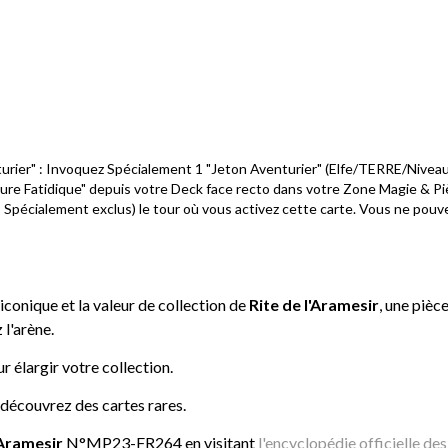
turier" : Invoquez Spécialement 1 "Jeton Aventurier" (Elfe/TERRE/Nivea
ture Fatidique" depuis votre Deck face recto dans votre Zone Magie & Pi
pécialement exclus) le tour où vous activez cette carte. Vous ne pouvez 
iconique et la valeur de collection de
Rite de l'Aramesir
, une pièc
 l'arène.
r élargir votre collection.
 découvrez des cartes rares.
'Aramesir
N°MP23-FR264 en visitant
l'encyclopédie officielle de