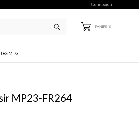
Connexion
PANIER: 0
TES MTG
mesir MP23-FR264