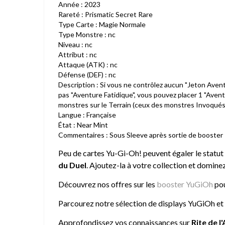
Année : 2023
Rareté : Prismatic Secret Rare
Type Carte : Magie Normale
Type Monstre : nc
Niveau : nc
Attribut : nc
Attaque (ATK) : nc
Défense (DEF) : nc
Description : Si vous ne contrôlez aucun "Jeton Aven
pas "Aventure Fatidique", vous pouvez placer 1 "Aven
monstres sur le Terrain (ceux des monstres Invoqués S
Langue : Française
État : Near Mint
Commentaires : Sous Sleeve après sortie de booster
Peu de cartes Yu-Gi-Oh! peuvent égaler le statut 
du Duel
. Ajoutez-la à votre collection et dominez
Découvrez nos offres sur les
booster YuGiOh
pou
Parcourez notre sélection de
displays YuGiOh
et
Approfondissez vos connaissances sur
Rite de l