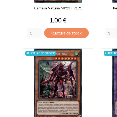
Camélia Naturia MP23-FR171
Re
Prix
1,00 €
Rupture de stock
RUPTURE DE STOCK
RUPTUR