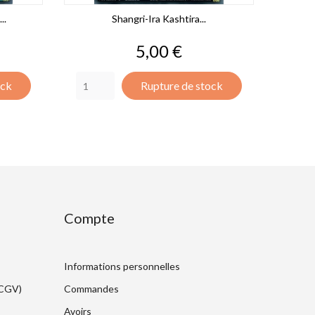
..
Shangri-Ira Kashtira...
Prix
5,00 €
ock
Rupture de stock
Compte
Informations personnelles
(CGV)
Commandes
Avoirs