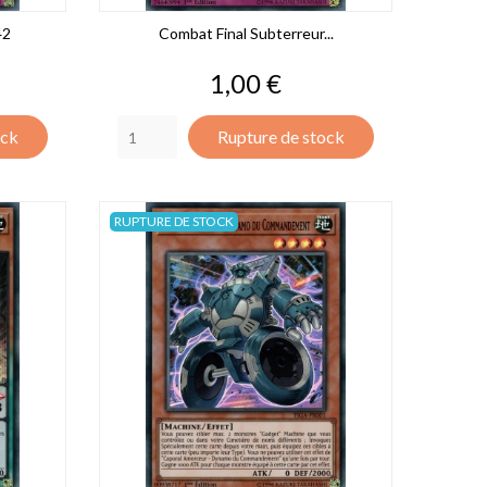
42
Combat Final Subterreur...
Prix
1,00 €
ock
Rupture de stock
RUPTURE DE STOCK