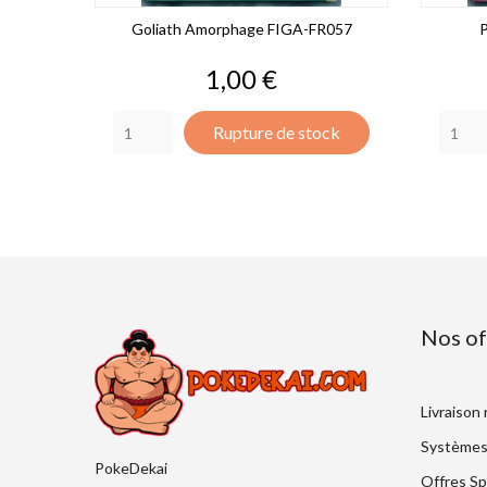
Goliath Amorphage FIGA-FR057
P
Prix
1,00 €
Rupture de stock
Nos of
Livraison
Systèmes
PokeDekai
Offres Sp