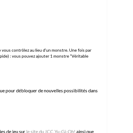
 vous contrôlez au lieu d'un monstre. Une fois par
apide) : vous pouvez ajouter 1 monstre "Véritable
ique pour débloquer de nouvelles possibilités dans
es de jeu sur
le site du JCC Yu-Gi-Oh!
ainsi que