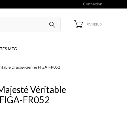
Connexion
PANIER: 0
TES MTG
ritable Dracogicienne FIGA-FR052
ajesté Véritable
 FIGA-FR052