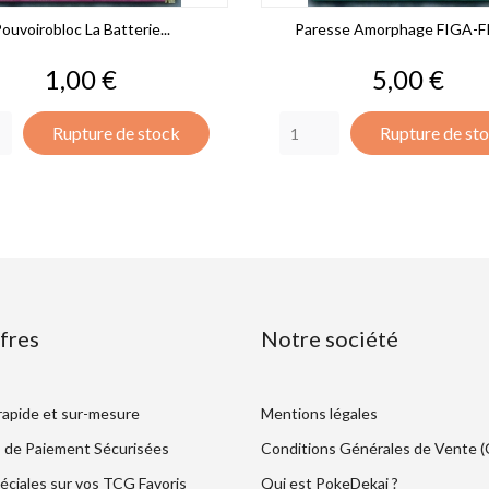
ouvoirobloc La Batterie...
Paresse Amorphage FIGA-
Prix
Prix
1,00 €
5,00 €
Rupture de stock
Rupture de st
fres
Notre société
 rapide et sur-mesure
Mentions légales
 de Paiement Sécurisées
Conditions Générales de Vente 
éciales sur vos TCG Favoris
Qui est PokeDekai ?