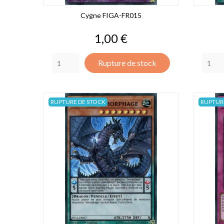
Cygne FIGA-FR015
Prix
1,00 €
Rupture de stock
RUPTURE DE STOCK
RUPTUR