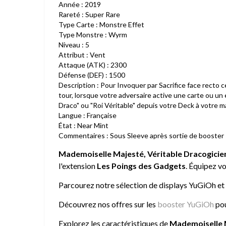
Année : 2019
Rareté : Super Rare
Type Carte : Monstre Effet
Type Monstre : Wyrm
Niveau : 5
Attribut : Vent
Attaque (ATK) : 2300
Défense (DEF) : 1500
Description : Pour Invoquer par Sacrifice face recto 
tour, lorsque votre adversaire active une carte ou un
Draco" ou "Roi Véritable" depuis votre Deck à votre m
Langue : Française
État : Near Mint
Commentaires : Sous Sleeve après sortie de booster
Mademoiselle Majesté, Véritable Dracogicie
l'extension
Les Poings des Gadgets
. Équipez v
Parcourez notre sélection de
displays YuGiOh
et
Découvrez nos offres sur les
booster YuGiOh
pou
Explorez les caractéristiques de
Mademoiselle M