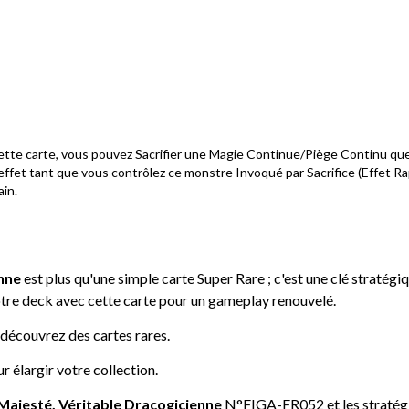
cette carte, vous pouvez Sacrifier une Magie Continue/Piège Continu que
 effet tant que vous contrôlez ce monstre Invoqué par Sacrifice (Effet R
ain.
nne
est plus qu'une simple carte Super Rare ; c'est une clé stratég
otre deck avec cette carte pour un gameplay renouvelé.
 découvrez des cartes rares.
r élargir votre collection.
ajesté, Véritable Dracogicienne
N°FIGA-FR052 et les stratégi