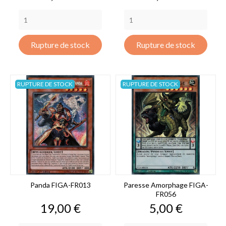
Rupture de stock
Rupture de stock
RUPTURE DE STOCK
RUPTURE DE STOCK
Panda FIGA-FR013
Paresse Amorphage FIGA-
FR056
Prix
Prix
19,00 €
5,00 €