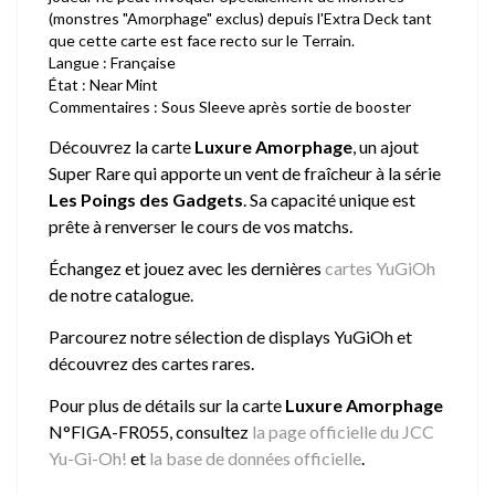
(monstres "Amorphage" exclus) depuis l'Extra Deck tant
que cette carte est face recto sur le Terrain.
Langue : Française
État : Near Mint
Commentaires : Sous Sleeve après sortie de booster
Découvrez la carte
Luxure Amorphage
, un ajout
Super Rare qui apporte un vent de fraîcheur à la série
Les Poings des Gadgets
. Sa capacité unique est
prête à renverser le cours de vos matchs.
Échangez et jouez avec les dernières
cartes YuGiOh
de notre catalogue.
Parcourez notre sélection de
displays YuGiOh
et
découvrez des cartes rares.
Pour plus de détails sur la carte
Luxure Amorphage
N°FIGA-FR055, consultez
la page officielle du JCC
Yu-Gi-Oh!
et
la base de données officielle
.