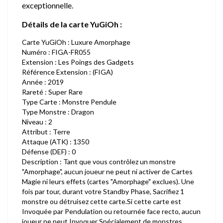
exceptionnelle.
Détails de la carte YuGiOh :
Carte YuGiOh : Luxure Amorphage
Numéro : FIGA-FR055
Extension : Les Poings des Gadgets
Référence Extension : (FIGA)
Année : 2019
Rareté : Super Rare
Type Carte : Monstre Pendule
Type Monstre : Dragon
Niveau : 2
Attribut : Terre
Attaque (ATK) : 1350
Défense (DEF) : 0
Description : Tant que vous contrôlez un monstre
"Amorphage", aucun joueur ne peut ni activer de Cartes
Magie ni leurs effets (cartes "Amorphage" exclues). Une
fois par tour, durant votre Standby Phase, Sacrifiez 1
monstre ou détruisez cette carte.Si cette carte est
Invoquée par Pendulation ou retournée face recto, aucun
joueur ne peut Invoquer Spécialement de monstres