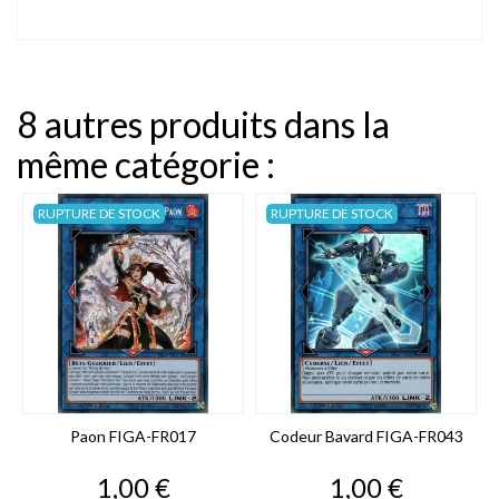
8 autres produits dans la
même catégorie :
RUPTURE DE STOCK
RUPTURE DE STOCK
Paon FIGA-FR017
Codeur Bavard FIGA-FR043
Prix
Prix
1,00 €
1,00 €