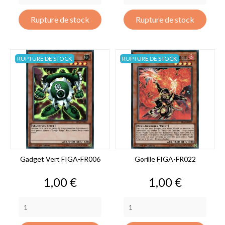
Rupture de stock
Rupture de stock
RUPTURE DE STOCK
RUPTURE DE STOCK
Gadget Vert FIGA-FR006
Gorille FIGA-FR022
Prix
Prix
1,00 €
1,00 €