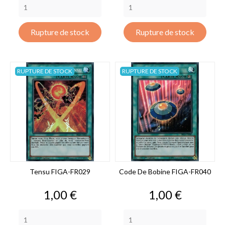
Rupture de stock
Rupture de stock
RUPTURE DE STOCK
RUPTURE DE STOCK
Tensu FIGA-FR029
Code De Bobine FIGA-FR040
Prix
Prix
1,00 €
1,00 €