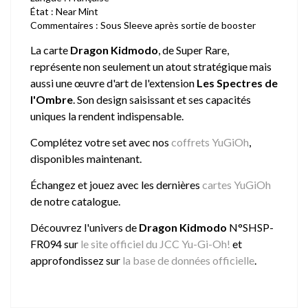
État : Near Mint
Commentaires : Sous Sleeve après sortie de booster
La carte
Dragon Kidmodo
, de Super Rare,
représente non seulement un atout stratégique mais
aussi une œuvre d'art de l'extension
Les Spectres de
l'Ombre
. Son design saisissant et ses capacités
uniques la rendent indispensable.
Complétez votre set avec nos
coffrets YuGiOh
,
disponibles maintenant.
Échangez et jouez avec les dernières
cartes YuGiOh
de notre catalogue.
Découvrez l'univers de
Dragon Kidmodo
N°SHSP-
FR094 sur
le site officiel du JCC Yu-Gi-Oh!
et
approfondissez sur
la base de données officielle
.