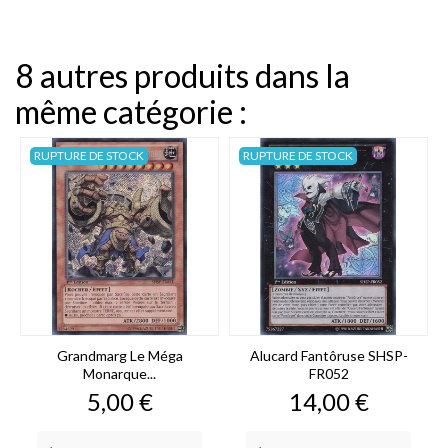
8 autres produits dans la
même catégorie :
RUPTURE DE STOCK
RUPTURE DE STOCK
Grandmarg Le Méga
Alucard Fantôruse SHSP-
Monarque...
FR052
Prix
Prix
5,00 €
14,00 €