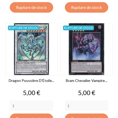
Rupture de stock
Rupture de stock
RUPTURE DE STOCK
RUPTURE DE STOCK
Dragon Poussière D'Étoile...
Bram Chevalier Vampire...
Prix
Prix
5,00 €
5,00 €