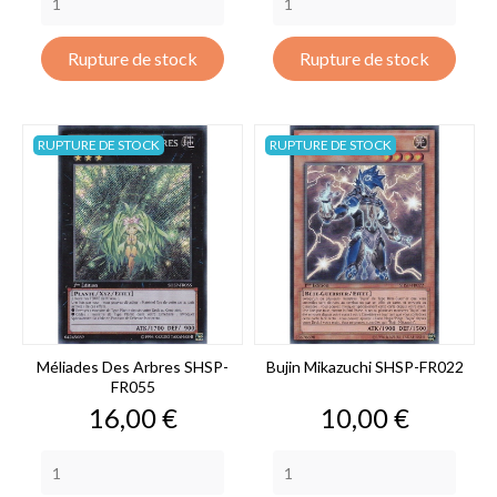
Rupture de stock
Rupture de stock
RUPTURE DE STOCK
RUPTURE DE STOCK
Méliades Des Arbres SHSP-
Bujin Mikazuchi SHSP-FR022
FR055
Prix
Prix
16,00 €
10,00 €