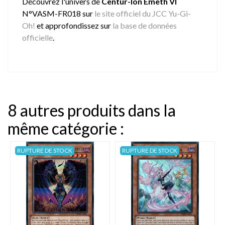
Découvrez l'univers de
Centur-Ion Emeth VI
N°VASM-FR018 sur
le site officiel du JCC Yu-Gi-
Oh!
et approfondissez sur
la base de données
officielle
.
8 autres produits dans la
même catégorie :
RUPTURE DE STOCK
RUPTURE DE STOCK