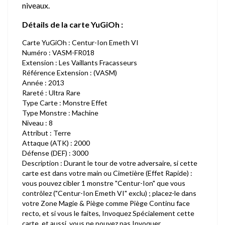
niveaux.
Détails de la carte YuGiOh :
Carte YuGiOh : Centur-Ion Emeth VI
Numéro : VASM-FR018
Extension : Les Vaillants Fracasseurs
Référence Extension : (VASM)
Année : 2013
Rareté : Ultra Rare
Type Carte : Monstre Effet
Type Monstre : Machine
Niveau : 8
Attribut : Terre
Attaque (ATK) : 2000
Défense (DEF) : 3000
Description : Durant le tour de votre adversaire, si cette
carte est dans votre main ou Cimetière (Effet Rapide) :
vous pouvez cibler 1 monstre "Centur-Ion" que vous
contrôlez ("Centur-Ion Emeth VI" exclu) ; placez-le dans
votre Zone Magie & Piège comme Piège Continu face
recto, et si vous le faites, Invoquez Spécialement cette
carte, et aussi, vous ne pouvez pas Invoquer