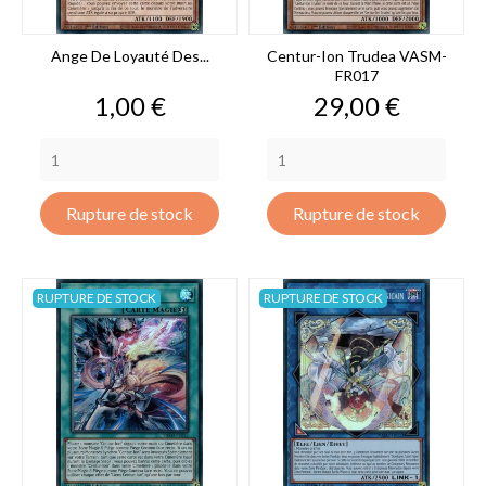
Ange De Loyauté Des...
Centur-Ion Trudea VASM-
FR017
Prix
Prix
1,00 €
29,00 €
Rupture de stock
Rupture de stock
RUPTURE DE STOCK
RUPTURE DE STOCK