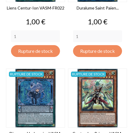
Liens Centur-Ion VASM-FR022
Duralume Saint Païen...
Prix
Prix
1,00 €
1,00 €
Rupture de stock
Rupture de stock
RUPTURE DE STOCK
RUPTURE DE STOCK