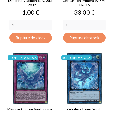
Dimonno Vaalmonica VASM-
Centur-Ion Primera VASM-
FR032
FR016
Prix
Prix
1,00 €
33,00 €
Rupture de stock
Rupture de stock
RUPTURE DE STOCK
RUPTURE DE STOCK
Mélodie Choisie Vaalmonica...
Zebufera Païen Saint...