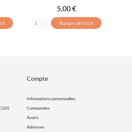
Prix
5,00 €
ock
Rupture de stock
Compte
Informations personnelles
(CGV)
Commandes
Avoirs
Adresses