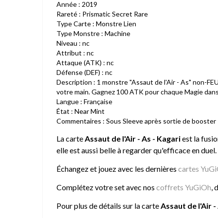
Année : 2019
Rareté : Prismatic Secret Rare
Type Carte : Monstre Lien
Type Monstre : Machine
Niveau : nc
Attribut : nc
Attaque (ATK) : nc
Défense (DEF) : nc
Description : 1 monstre "Assaut de l'Air - As" non-FE
votre main. Gagnez 100 ATK pour chaque Magie dans vo
Langue : Française
État : Near Mint
Commentaires : Sous Sleeve après sortie de booster
La carte
Assaut de l'Air - As - Kagari
est la fusi
elle est aussi belle à regarder qu'efficace en duel.
Échangez et jouez avec les dernières
cartes YuG
Complétez votre set avec nos
coffrets YuGiOh
, 
Pour plus de détails sur la carte
Assaut de l'Air -