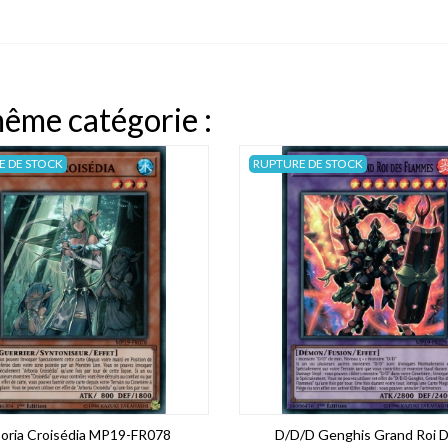
même catégorie :
E DE STOCK
RUPTURE DE STOCK
oria Croisédia MP19-FR078
D/D/D Genghis Grand Roi De