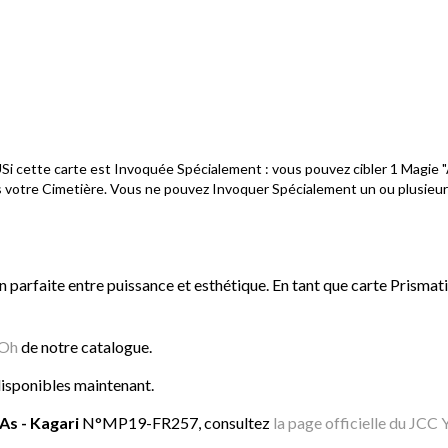
USi cette carte est Invoquée Spécialement : vous pouvez cibler 1 Magie "A
tre Cimetière. Vous ne pouvez Invoquer Spécialement un ou plusieurs "As
on parfaite entre puissance et esthétique. En tant que carte Prismat
iOh
de notre catalogue.
disponibles maintenant.
 As - Kagari
N°MP19-FR257, consultez
la page officielle du JCC