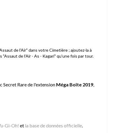
ssaut de l'Air" dans votre Cimetière ; ajoutez-la à
saut de l'Air - As - Kagari" qu'une fois par tour.
ic Secret Rare de l'extension
Méga Boîte 2019
,
 Yu-Gi-Oh!
et
la base de données officielle
.