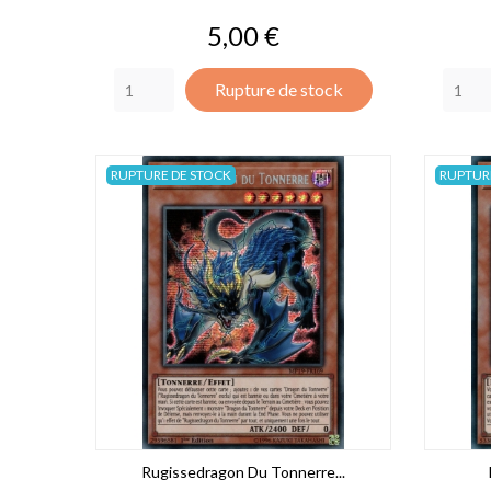
Prix
5,00 €
Rupture de stock
RUPTURE DE STOCK
RUPTUR
Rugissedragon Du Tonnerre...