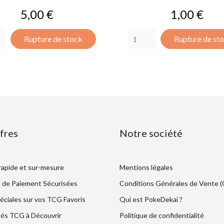
Prix
Prix
5,00 €
1,00 €
Rupture de stock
Rupture de st
fres
Notre société
 rapide et sur-mesure
Mentions légales
 de Paiement Sécurisées
Conditions Générales de Vente 
éciales sur vos TCG Favoris
Qui est PokeDekai ?
és TCG à Découvrir
Politique de confidentialité