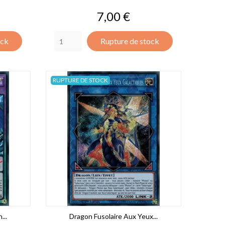
Prix
7,00 €
ock
Rupture de stock
RUPTURE DE STOCK
...
Dragon Fusolaire Aux Yeux...