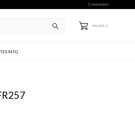
Connexion
PANIER: 0
TES MTG
FR257