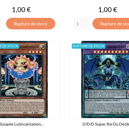
Prix
Prix
1,00 €
1,00 €
Rupture de stock
Rupture de st
E DE STOCK
RUPTURE DE STOCK
Boupée Lutincantation...
D/D/D Super Roi Du Déclin