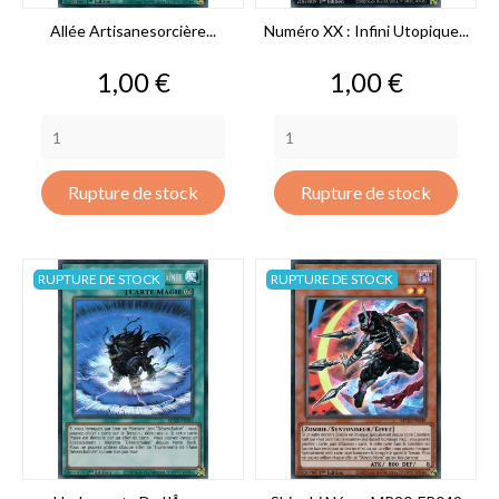
Allée Artisanesorcière...
Numéro XX : Infini Utopique...
Prix
Prix
1,00 €
1,00 €
Rupture de stock
Rupture de stock
RUPTURE DE STOCK
RUPTURE DE STOCK