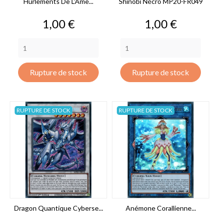
Hurlements De L'Âme...
Shinobi Nécro MP20-FR049
Prix
Prix
1,00 €
1,00 €
Rupture de stock
Rupture de stock
RUPTURE DE STOCK
RUPTURE DE STOCK
Dragon Quantique Cyberse...
Anémone Corallienne...