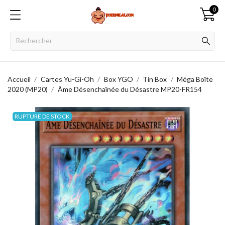
0
Accueil
Cartes Yu-Gi-Oh
Box YGO
Tin Box
Méga Boîte
2020 (MP20)
Âme Désenchaînée du Désastre MP20-FR154
RUPTURE DE STOCK