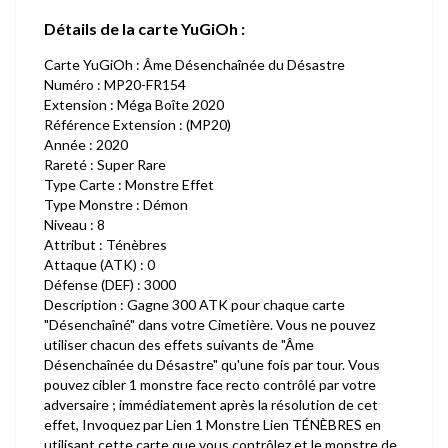
Détails de la carte YuGiOh :
Carte YuGiOh : Âme Désenchaînée du Désastre
Numéro : MP20-FR154
Extension : Méga Boîte 2020
Référence Extension : (MP20)
Année : 2020
Rareté : Super Rare
Type Carte : Monstre Effet
Type Monstre : Démon
Niveau : 8
Attribut : Ténèbres
Attaque (ATK) : 0
Défense (DEF) : 3000
Description : Gagne 300 ATK pour chaque carte
"Désenchaîné" dans votre Cimetière. Vous ne pouvez
utiliser chacun des effets suivants de "Âme
Désenchaînée du Désastre" qu'une fois par tour. Vous
pouvez cibler 1 monstre face recto contrôlé par votre
adversaire ; immédiatement après la résolution de cet
effet, Invoquez par Lien 1 Monstre Lien TÉNÈBRES en
utilisant cette carte que vous contrôlez et le monstre de