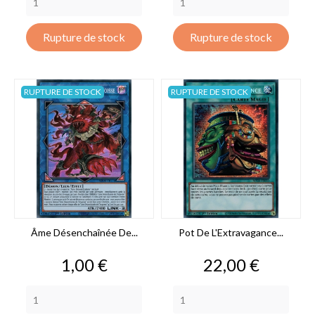
Rupture de stock
Rupture de stock
RUPTURE DE STOCK
RUPTURE DE STOCK
Âme Désenchaînée De...
Pot De L'Extravagance...
Prix
Prix
1,00 €
22,00 €