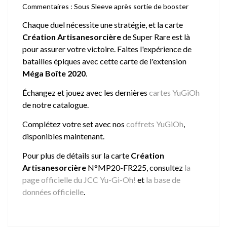
Commentaires : Sous Sleeve après sortie de booster
Chaque duel nécessite une stratégie, et la carte
Création Artisanesorcière
de Super Rare est là
pour assurer votre victoire. Faites l'expérience de
batailles épiques avec cette carte de l'extension
Méga Boîte 2020
.
Échangez et jouez avec les dernières
cartes YuGiOh
de notre catalogue.
Complétez votre set avec nos
coffrets YuGiOh
,
disponibles maintenant.
Pour plus de détails sur la carte
Création
Artisanesorcière
N°MP20-FR225, consultez
la
page officielle du JCC Yu-Gi-Oh!
et
la base de
données officielle
.