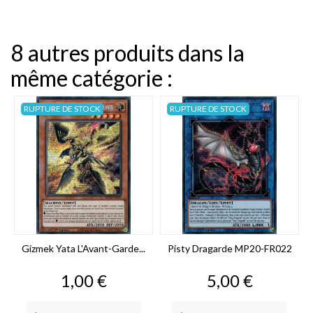
8 autres produits dans la
même catégorie :
RUPTURE DE STOCK
RUPTURE DE STOCK
Gizmek Yata L'Avant-Garde...
Pisty Dragarde MP20-FR022
Prix
Prix
1,00 €
5,00 €