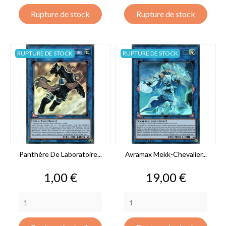
Rupture de stock
Rupture de stock
RUPTURE DE STOCK
RUPTURE DE STOCK
Panthère De Laboratoire...
Avramax Mekk-Chevalier...
Prix
Prix
1,00 €
19,00 €