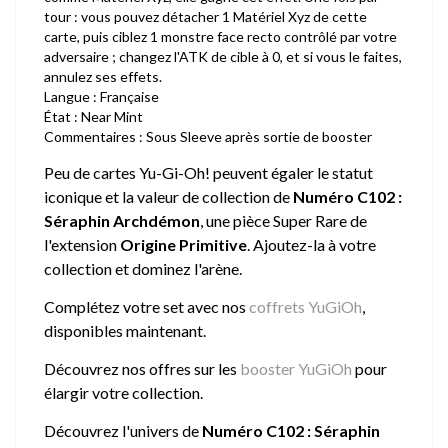
tour : vous pouvez détacher 1 Matériel Xyz de cette
carte, puis ciblez 1 monstre face recto contrôlé par votre
adversaire ; changez l'ATK de cible à 0, et si vous le faites,
annulez ses effets.
Langue : Française
État : Near Mint
Commentaires : Sous Sleeve après sortie de booster
Peu de cartes Yu-Gi-Oh! peuvent égaler le statut
iconique et la valeur de collection de
Numéro C102 :
Séraphin Archdémon
, une pièce Super Rare de
l'extension
Origine Primitive
. Ajoutez-la à votre
collection et dominez l'arène.
Complétez votre set avec nos
coffrets YuGiOh
,
disponibles maintenant.
Découvrez nos offres sur les
booster YuGiOh
pour
élargir votre collection.
Découvrez l'univers de
Numéro C102 : Séraphin