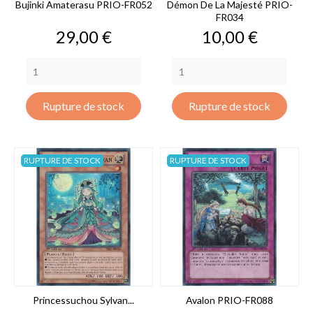
Bujinki Amaterasu PRIO-FR052
Démon De La Majesté PRIO-
FR034
Prix
Prix
29,00 €
10,00 €
Rupture de stock
Rupture de stock
RUPTURE DE STOCK
RUPTURE DE STOCK
Princessuchou Sylvan...
Avalon PRIO-FR088