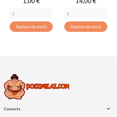
Prix
Prix
1,00 €
14,00 €
Rupture de stock
Rupture de stock

Contacts