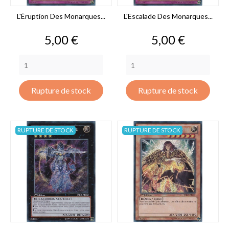
L'Éruption Des Monarques...
L'Escalade Des Monarques...
Prix
Prix
5,00 €
5,00 €
Rupture de stock
Rupture de stock
RUPTURE DE STOCK
RUPTURE DE STOCK