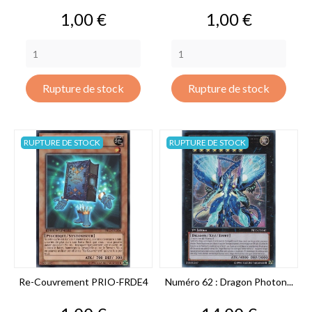
Prix
Prix
1,00 €
1,00 €
Rupture de stock
Rupture de stock
RUPTURE DE STOCK
RUPTURE DE STOCK
Re-Couvrement PRIO-FRDE4
Numéro 62 : Dragon Photon...