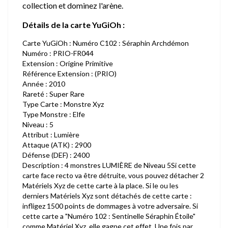
collection et dominez l'arène.
Détails de la carte YuGiOh :
Carte YuGiOh : Numéro C102 : Séraphin Archdémon
Numéro : PRIO-FR044
Extension : Origine Primitive
Référence Extension : (PRIO)
Année : 2010
Rareté : Super Rare
Type Carte : Monstre Xyz
Type Monstre : Elfe
Niveau : 5
Attribut : Lumière
Attaque (ATK) : 2900
Défense (DEF) : 2400
Description : 4 monstres LUMIÈRE de Niveau 5Si cette
carte face recto va être détruite, vous pouvez détacher 2
Matériels Xyz de cette carte à la place. Si le ou les
derniers Matériels Xyz sont détachés de cette carte :
infligez 1500 points de dommages à votre adversaire. Si
cette carte a "Numéro 102 : Sentinelle Séraphin Étoile"
comme Matériel Xyz, elle gagne cet effet. Une fois par