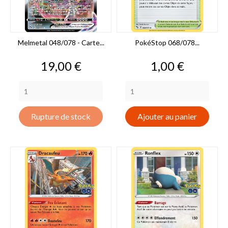
Melmetal 048/078 - Carte...
PokéStop 068/078...
Prix
Prix
19,00 €
1,00 €
Rupture de stock
Ajouter au panier