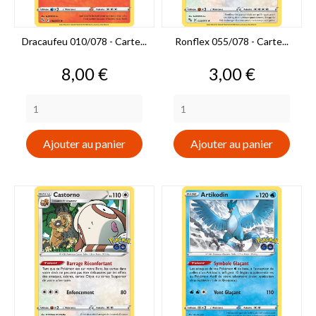
Dracaufeu 010/078 - Carte...
Ronflex 055/078 - Carte...
Prix
Prix
8,00 €
3,00 €
Ajouter au panier
Ajouter au panier