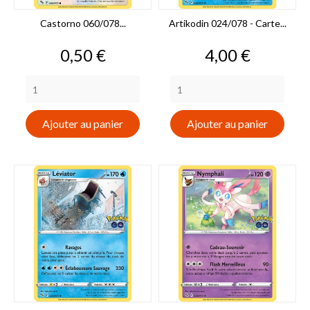
Castorno 060/078...
Artikodin 024/078 - Carte...
Prix
Prix
0,50 €
4,00 €
Ajouter au panier
Ajouter au panier