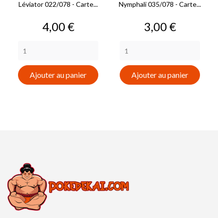
Léviator 022/078 - Carte...
Nymphali 035/078 - Carte...
Prix
Prix
4,00 €
3,00 €
Ajouter au panier
Ajouter au panier