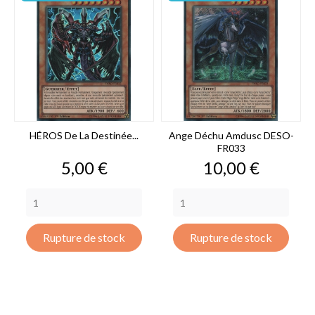
HÉROS De La Destinée...
Ange Déchu Amdusc DESO-
FR033
Prix
Prix
5,00 €
10,00 €
Rupture de stock
Rupture de stock