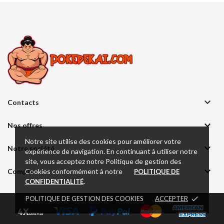

Contacts

Nos offres
Notre site utilise des cookies pour améliorer votre

Notre société
expérience de navigation. En continuant à utiliser notre
site, vous acceptez notre Politique de gestion des

Cookies conformément à notre
Compte
POLITIQUE DE
.
CONFIDENTIALITÉ
POLITIQUE DE GESTION DES COOKIES
ACCEPTER
done