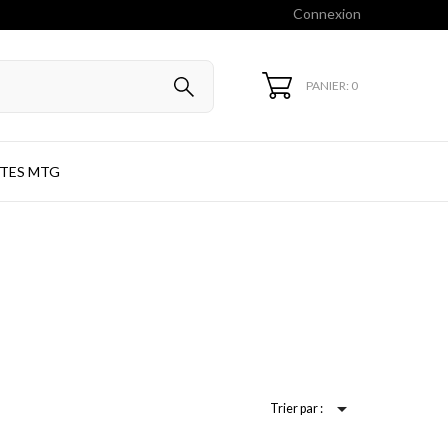
Connexion
PANIER: 0
TES MTG

Trier par :