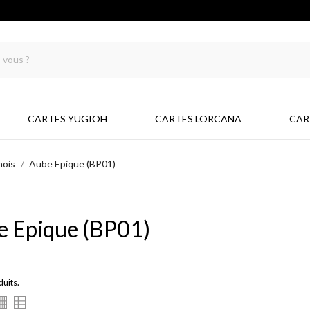
CARTES YUGIOH
CARTES LORCANA
CAR
nois
Aube Epique (BP01)
e Epique (BP01)
duits.