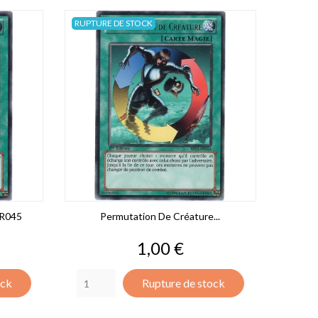
RUPTURE DE STOCK
FR045
Permutation De Créature...
Prix
1,00 €
ock
Rupture de stock