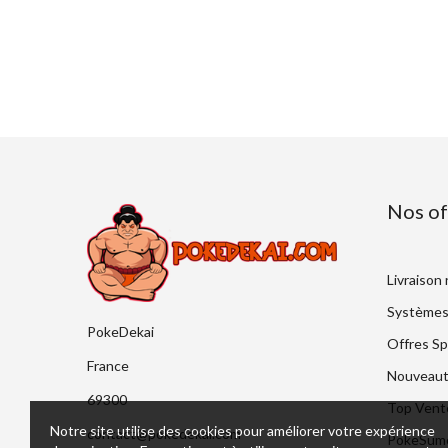
Nos of
Livraison
Systèmes
PokeDekai
Offres Sp
France
Nouveaut
69300
Top Vent
Notre site utilise des cookies pour améliorer votre expérience
contact@pokedekai.com
PokeSumo 