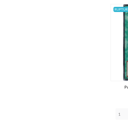
RUPTUR
P