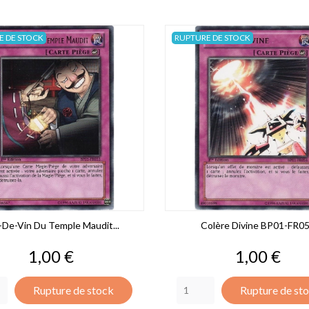
E DE STOCK
RUPTURE DE STOCK
-De-Vin Du Temple Maudit...
Colère Divine BP01-FR0
Prix
Prix
1,00 €
1,00 €
Rupture de stock
Rupture de st