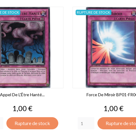
E DE STOCK
RUPTURE DE STOCK
Appel De L'Être Hanté...
Force De Miroir BP01-FR
Prix
Prix
1,00 €
1,00 €
Rupture de stock
Rupture de st