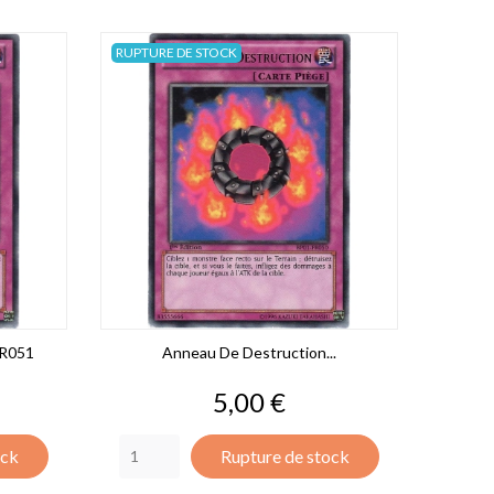
RUPTURE DE STOCK
FR051
Anneau De Destruction...
Prix
5,00 €
ock
Rupture de stock