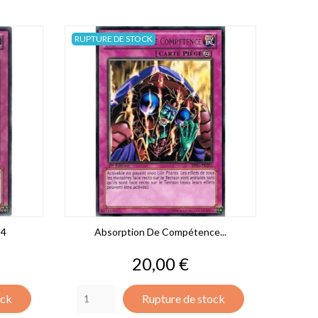
RUPTURE DE STOCK
54
Absorption De Compétence...
Prix
20,00 €
ock
Rupture de stock