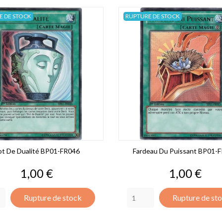
E DE STOCK
RUPTURE DE STOCK
ot De Dualité BP01-FR046
Fardeau Du Puissant BP01-
Prix
Prix
1,00 €
1,00 €
Rupture de stock
Rupture de st