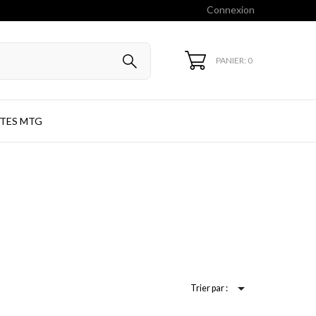
Connexion
PANIER: 0
TES MTG

Trier par :