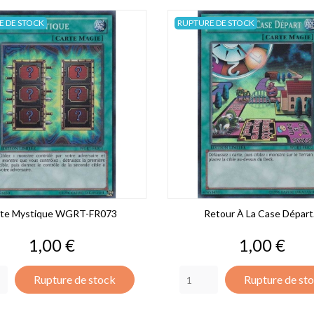
E DE STOCK
RUPTURE DE STOCK
îte Mystique WGRT-FR073
Retour À La Case Départ.
Prix
Prix
1,00 €
1,00 €
Rupture de stock
Rupture de st