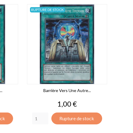
RUPTURE DE STOCK
..
Barrière Vers Une Autre...
Prix
1,00 €
ock
Rupture de stock