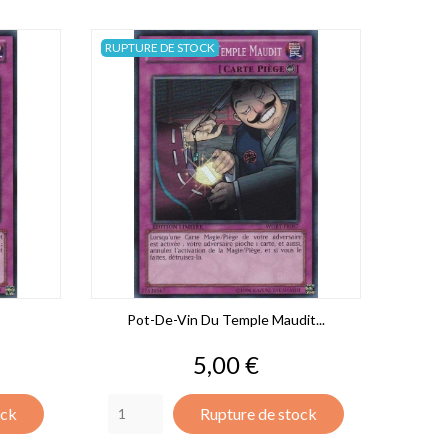
RUPTURE DE STOCK
Pot-De-Vin Du Temple Maudit...
Prix
5,00 €
ock
Rupture de stock