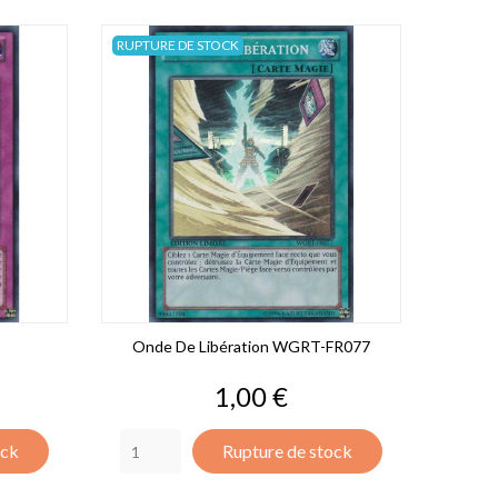
RUPTURE DE STOCK
9
Onde De Libération WGRT-FR077
Prix
1,00 €
ock
Rupture de stock