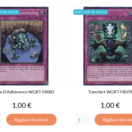
E DE STOCK
RUPTURE DE STOCK
pe D'Adhérence WGRT-FR083
Transfert WGRT-FR07
Prix
Prix
1,00 €
1,00 €
Rupture de stock
Rupture de st