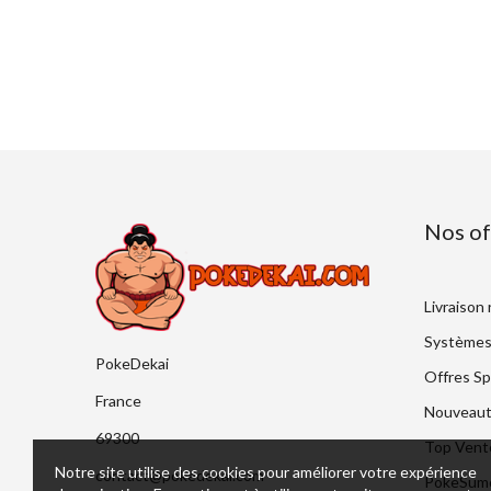
Nos of
Livraison
Systèmes
PokeDekai
Offres Sp
France
Nouveaut
69300
Top Vent
Notre site utilise des cookies pour améliorer votre expérience
contact@pokedekai.com
PokeSumo 