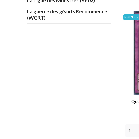
La Ligue des Monstres (BP03)
La guerre des géants Recommence
RUPTUR
(WGRT)
Que