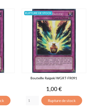
RUPTURE DE STOCK
Bouteille Raigeki WGRT-FR091
Prix
1,00 €
ock
Rupture de stock