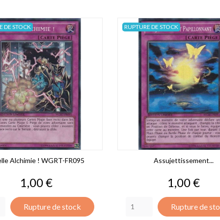
E DE STOCK
RUPTURE DE STOCK
lle Alchimie ! WGRT-FR095
Assujettissement...
Prix
Prix
1,00 €
1,00 €
Rupture de stock
Rupture de st