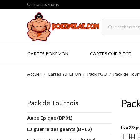
Contactez-nous
CARTES POKEMON
CARTES ONE PIECE
Accueil
Cartes Yu-Gi-Oh
Pack YGO
Pack de Tour
Pack
Pack de Tournois
Aube Epique (BP01)
Il y a 223 p
La guerre des géants (BP02)