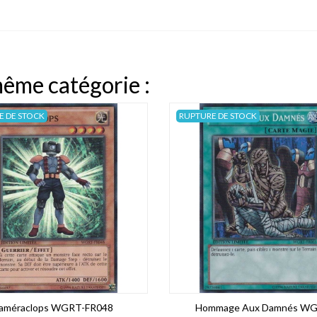
même catégorie :
E DE STOCK
RUPTURE DE STOCK
améraclops WGRT-FR048
Hommage Aux Damnés WG