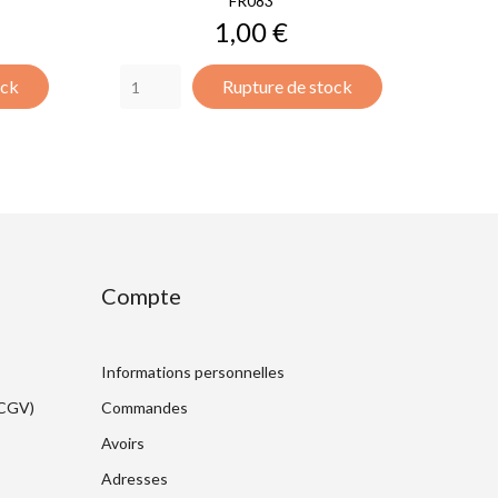
FR083
Prix
1,00 €
ock
Rupture de stock
Compte
Informations personnelles
(CGV)
Commandes
Avoirs
Adresses