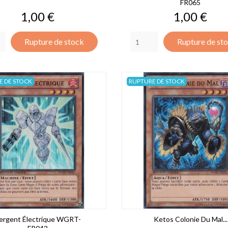
FR065
Prix
Prix
1,00 €
1,00 €
Rupture de stock
Rupture de st
E DE STOCK
RUPTURE DE STOCK
ergent Électrique WGRT-
Ketos Colonie Du Mal...