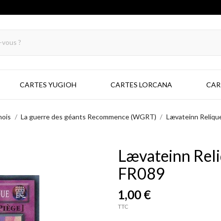
CARTES YUGIOH
CARTES LORCANA
CAR
nois
La guerre des géants Recommence (WGRT)
Lævateinn Reliq
Lævateinn Rel
FR089
1,00 €
TTC