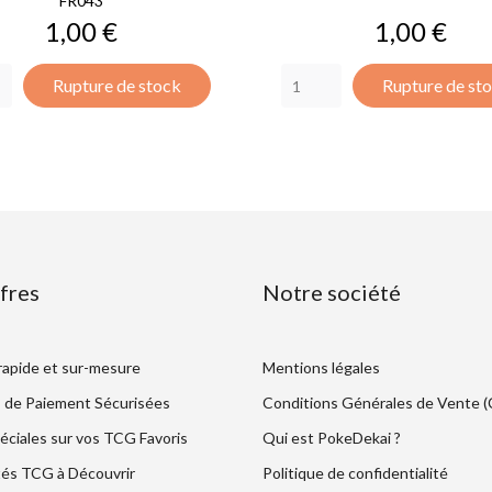
FR043
Prix
Prix
1,00 €
1,00 €
Rupture de stock
Rupture de st
fres
Notre société
 rapide et sur-mesure
Mentions légales
 de Paiement Sécurisées
Conditions Générales de Vente 
éciales sur vos TCG Favoris
Qui est PokeDekai ?
és TCG à Découvrir
Politique de confidentialité