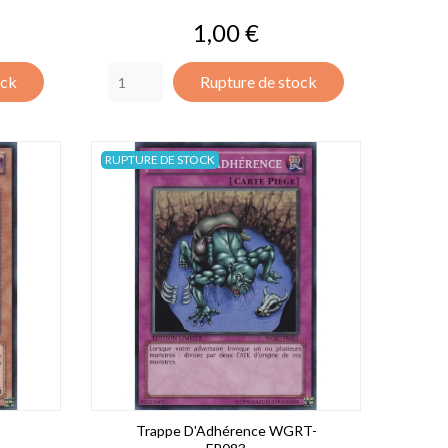
Prix
1,00 €
ock
Rupture de stock
RUPTURE DE STOCK
Trappe D'Adhérence WGRT-