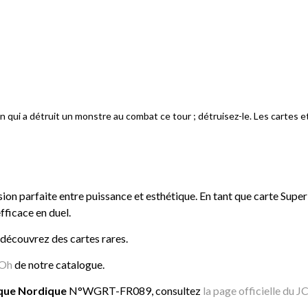
in qui a détruit un monstre au combat ce tour ; détruisez-le. Les cartes 
usion parfaite entre puissance et esthétique. En tant que carte Supe
efficace en duel.
 découvrez des cartes rares.
iOh
de notre catalogue.
ique Nordique
N°WGRT-FR089, consultez
la page officielle du 