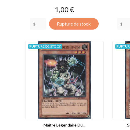
Prix
1,00 €
Rupture de stock
RUPTURE DE STOCK
RUPTUR
Maître Légendaire Du...
S