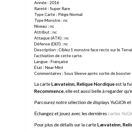
Année : 2016
Rareté : Super Rare
Type Carte : Piège Normal
Type Monstre : nc
Niveau : nc
Attribut : nc
Attaque (ATK) : nc
Défense (DEF) : nc
Description : Ciblez 1 monstre face recto sur le Terra
l'activation de cette carte.
Langue : Française
État : Near Mint
Commentaires : Sous Sleeve après sortie de booster
La carte
Lævateinn, Relique Nordique
est la f
Recommence
, elle est aussi belle à regarder qu'
Parcourez notre sélection de
displays YuGiOh
et
Échangez et jouez avec les dernières
cartes YuG
Pour plus de détails sur la carte
Lævateinn, Rel