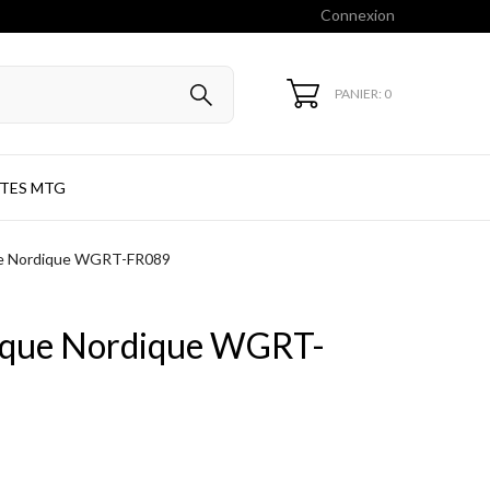
Connexion
PANIER: 0
TES MTG
ue Nordique WGRT-FR089
ique Nordique WGRT-