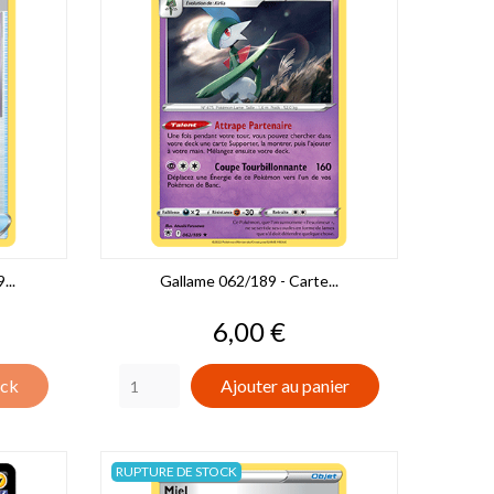
...
Gallame 062/189 - Carte...
Prix
6,00 €
ock
Ajouter au panier
RUPTURE DE STOCK