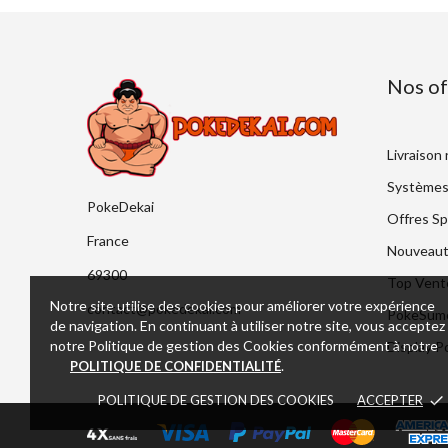
Nos of
Livraison
Systèmes
PokeDekai
Offres Sp
France
Nouveaut
69300
Top Vent
Notre site utilise des cookies pour améliorer votre expérience
contact@pokedekai.com
PokeSumo 
de navigation. En continuant à utiliser notre site, vous acceptez
notre Politique de gestion des Cookies conformément à notre
Display 
.
POLITIQUE DE CONFIDENTIALITÉ
POLITIQUE DE GESTION DES COOKIES
ACCEPTER
done