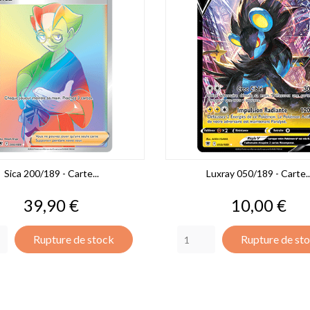
Sica 200/189 - Carte...
Luxray 050/189 - Carte..
Prix
Prix
39,90 €
10,00 €
Rupture de stock
Rupture de st