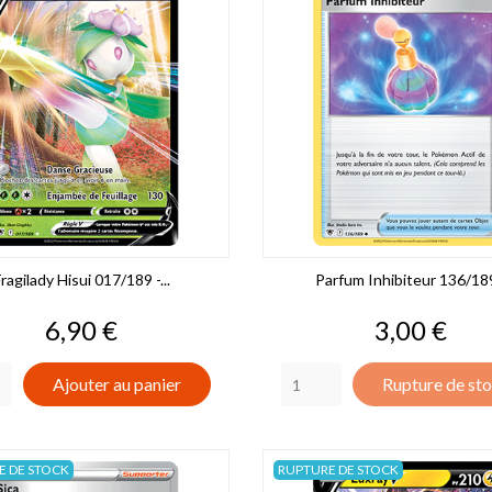
ragilady Hisui 017/189 -...
Parfum Inhibiteur 136/189
Prix
Prix
6,90 €
3,00 €
Ajouter au panier
Rupture de st
E DE STOCK
RUPTURE DE STOCK