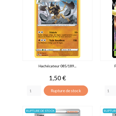
Hachécateur 085/189...
F
Prix
1,50 €
Rupture de stock
RUPTURE DE STOCK
RUPTUR