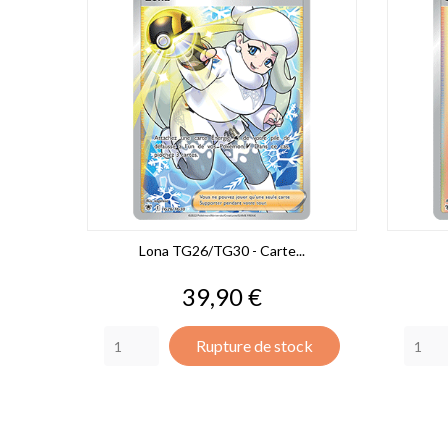
Lona TG26/TG30 - Carte...
Prix
39,90 €
Rupture de stock