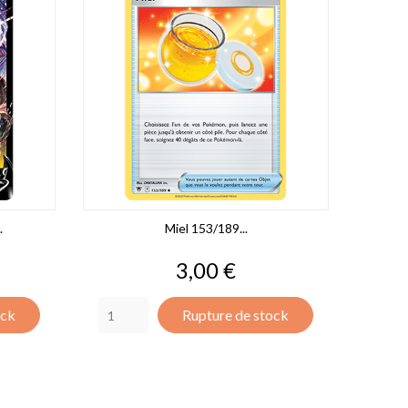
.
Miel 153/189...
Prix
3,00 €
ock
Rupture de stock