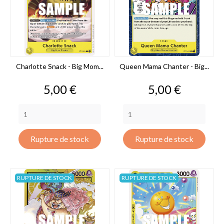
Charlotte Snack - Big Mom...
Queen Mama Chanter - Big...
Prix
Prix
5,00 €
5,00 €
Rupture de stock
Rupture de stock
RUPTURE DE STOCK
RUPTURE DE STOCK