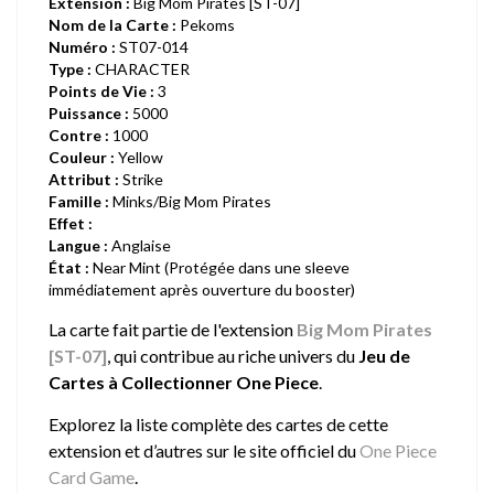
Extension :
Big Mom Pirates [ST-07]
Nom de la Carte :
Pekoms
Numéro :
ST07-014
Type :
CHARACTER
Points de Vie :
3
Puissance :
5000
Contre :
1000
Couleur :
Yellow
Attribut :
Strike
Famille :
Minks/Big Mom Pirates
Effet :
Langue :
Anglaise
État :
Near Mint (Protégée dans une sleeve
immédiatement après ouverture du booster)
La carte fait partie de l'extension
Big Mom Pirates
[ST-07]
, qui contribue au riche univers du
Jeu de
Cartes à Collectionner One Piece
.
Explorez la liste complète des cartes de cette
extension et d’autres sur le site officiel du
One Piece
Card Game
.