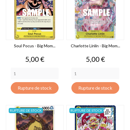
Soul Pocus - Big Mom...
Charlotte Linlin - Big Mom...
Prix
Prix
5,00 €
5,00 €
Rupture de stock
Rupture de stock
RUPTURE DE STOCK
RUPTURE DE STOCK