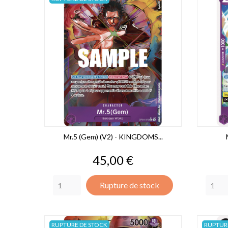
Mr.5 (Gem) (V2) - KINGDOMS...
Prix
45,00 €
Rupture de stock
RUPTURE DE STOCK
RUPTUR