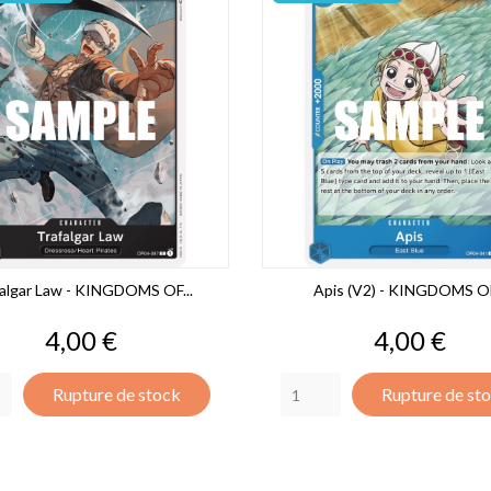
algar Law - KINGDOMS OF...
Apis (V2) - KINGDOMS OF
Prix
Prix
4,00 €
4,00 €
Rupture de stock
Rupture de st