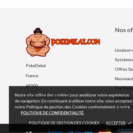
Nos of
Livraison
Systèmes
PokeDekai
Offres Sp
France
Nouveaut
69300
Top Vent
Notre site utilise des cookies pour améliorer votre expérience
contact@pokedekai.com
PokeSumo 
de navigation. En continuant à utiliser notre site, vous acceptez
notre Politique de gestion des Cookies conformément à notre
Display 
.
POLITIQUE DE CONFIDENTIALITÉ
POLITIQUE DE GESTION DES COOKIES
ACCEPTER
done