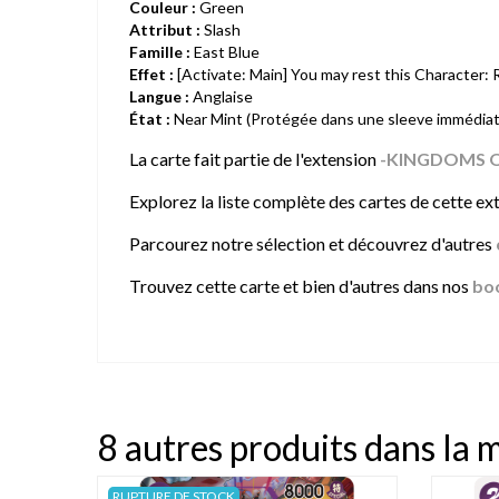
Couleur :
Green
Attribut :
Slash
Famille :
East Blue
Effet :
[Activate: Main] You may rest this Character: R
Langue :
Anglaise
État :
Near Mint (Protégée dans une sleeve immédia
La carte fait partie de l'extension
-KINGDOMS O
Explorez la liste complète des cartes de cette exte
Parcourez notre sélection et découvrez d'autres
Trouvez cette carte et bien d'autres dans nos
bo
8 autres produits dans la 
RUPTURE DE STOCK