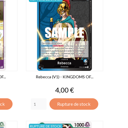
F...
Rebecca (V1) - KINGDOMS OF...
Prix
4,00 €
ock
Rupture de stock
RUPTURE DE STOCK