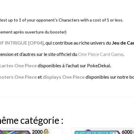
est up to 1 of your opponent's Characters with a cost of 1 or less.
tement après ouverture du booster)
F INTRIGUE [OP04]
, qui contribue au riche univers du
Jeu de Ca
nsion et d’autres sur le site officiel du
One Piece Card Game
.
cartes One Piece
disponibles à l'achat sur PokeDekai.
osters One Piece
et
displays One Piece
disponibles sur notre b
même catégorie :
RUPTURE DE STOCK