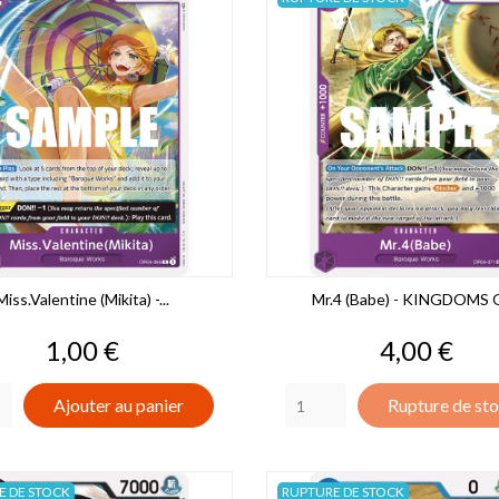
Miss.Valentine (Mikita) -...
Mr.4 (Babe) - KINGDOMS O
Prix
Prix
1,00 €
4,00 €
Ajouter au panier
Rupture de st
E DE STOCK
RUPTURE DE STOCK