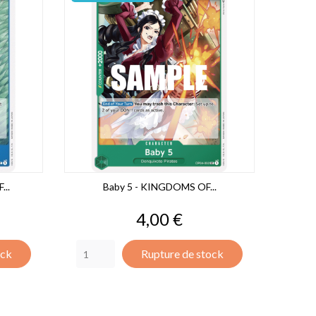
...
Baby 5 - KINGDOMS OF...
Prix
4,00 €
ock
Rupture de stock